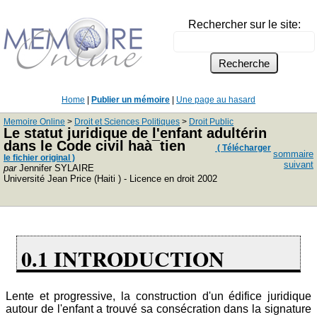
Rechercher sur le site:
Home
|
Publier un mémoire
|
Une page au hasard
Memoire Online
>
Droit et Sciences Politiques
>
Droit Public
Le statut juridique de l'enfant adultérin
dans le Code civil haà¯tien
( Télécharger
sommaire
le fichier original )
suivant
par
Jennifer SYLAIRE
Université Jean Price (Haiti ) - Licence en droit 2002
0.1 INTRODUCTION
Lente et progressive, la construction d'un édifice juridique
autour de l'enfant a trouvé sa consécration dans la signature