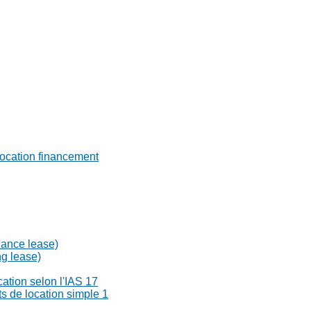
a location financement
nance lease)
ng lease)
cation selon l'IAS 17
ts de location simple 1