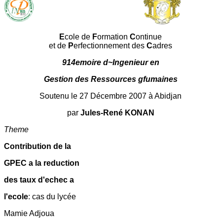
E
cole de
F
ormation
C
ontinue
et de
P
erfectionnement des
C
adres
914emoire d~Ingenieur en
Gestion des Ressources gfumaines
Soutenu le 27 Décembre 2007 à Abidjan
par
Jules-René KONAN
Theme
Contribution de la
GPEC a la reduction
des taux d'echec a
l'ecole
: cas du lycée
Mamie Adjoua