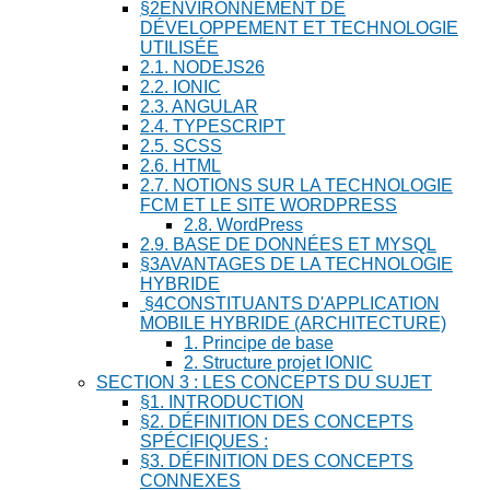
§2ENVIRONNEMENT DE
DÉVELOPPEMENT ET TECHNOLOGIE
UTILISÉE
2.1. NODEJS26
2.2. IONIC
2.3. ANGULAR
2.4. TYPESCRIPT
2.5. SCSS
2.6. HTML
2.7. NOTIONS SUR LA TECHNOLOGIE
FCM ET LE SITE WORDPRESS
2.8. WordPress
2.9. BASE DE DONNÉES ET MYSQL
§3AVANTAGES DE LA TECHNOLOGIE
HYBRIDE
§4CONSTITUANTS D'APPLICATION
MOBILE HYBRIDE (ARCHITECTURE)
1. Principe de base
2. Structure projet IONIC
SECTION 3 : LES CONCEPTS DU SUJET
§1. INTRODUCTION
§2. DÉFINITION DES CONCEPTS
SPÉCIFIQUES :
§3. DÉFINITION DES CONCEPTS
CONNEXES