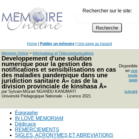
Rechercher sur le site:
Home
|
Publier un mémoire
|
Une page au hasard
Memoire Online
>
Informatique et Télécommunications
Developpement d'une solution
numerique pour la gestion des
Disponible
notifications et sensibilisations en cas
en
une
des maladies pandemique dans une
seule
juridiction sanitaire Â« cas de la
page
division provinciale de kinshasa Â»
par
Sylvain-Mozart NGANDU KANUMAYI
suivant
Université Pédagogique Nationale - Licence 2021
Épigraphe
IN LOVE MEMORIAM
Dédicace
REMERCIEMENTS
SIGLES, ACRONYMES ET ABREVIATIONS