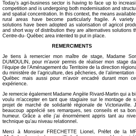
Today's agri-business sector is having to face up to increas
competition and is undergoing both modernisation and structu
and spatial concentration. In this context, the means available
rural areas have become particularly fragile. A variety
solutions have been adopted as valorisation of agricol prod
and short way of distribution they are alternatives solutions t
Centre-du- Québec area intented to put in place.
REMERCIMENTS
Je tiens à remercier mon maître de stage, Madame So
DUMOULIN, pour m'avoir permis de réaliser mon stage d
l'équipe de l'Aménagement du Territoire de la direction région
du ministère de l'agriculture, des pêcheries, de l'alimentation
Québec mais aussi pour m'avoir encadré durant mon ce
expérience.
Je remercie également Madame Angèle Rivard-Martin qui a b
voulu m'accepter en tant que stagiaire sur le montage de 
projet de marché de solidarité régionale de Victoriaville. J
beaucoup apprécié ses remarques, ses conseils et sa bo
humeur. Grâce a elle j'ai énormément appris tant au niv
technique qu'au niveau relationnel.
Merci à Monsieur FRECHETTE Lionel, Préfet de la M