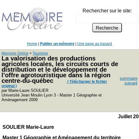
Rechercher sur le site:
Home
|
Publier un mémoire
|
Une page au hasard
Memoire Online
>
Tourisme
La valorisation des productions
agricoles locales, les circuits courts de
distribution et le développement de
l'offre agrotouristique dans la région
sommaire
centre-du-québec
( Télécharger le fichier
suivant
original )
par
Marie-Laure SOULIER
Université Jean Moulin Lyon 3 - Master 1 Géographie et
Aménagement 2009
Juillet 2
SOULIER Marie-Laure
Master 1 Géographie et Aménagement du territoire