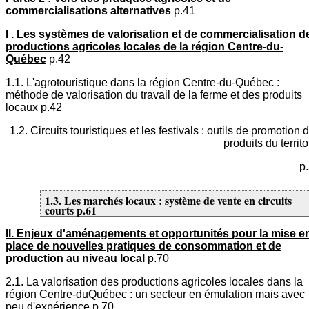
commercialisations alternatives
p.41
I . Les systèmes de valorisation et de commercialisation d
productions agricoles locales de la région Centre-du-
Québec
p.42
1.1. L'agrotouristique dans la région Centre-du-Québec :
méthode de valorisation du travail de la ferme et des produits
locaux p.42
1.2. Circuits touristiques et les festivals : outils de promotion 
produits du territo
p
1.3. Les marchés locaux : système de vente en circuits
courts p.61
II. Enjeux d'aménagements et opportunités pour la mise e
place de nouvelles pratiques de consommation et de
production au niveau local
p.70
2.1. La valorisation des productions agricoles locales dans la
région Centre-duQuébec : un secteur en émulation mais avec
peu d'expérience p.70