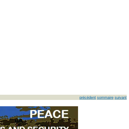
précédent
sommaire
suivant