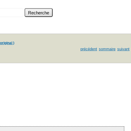
original )
précédent
sommaire
suivant