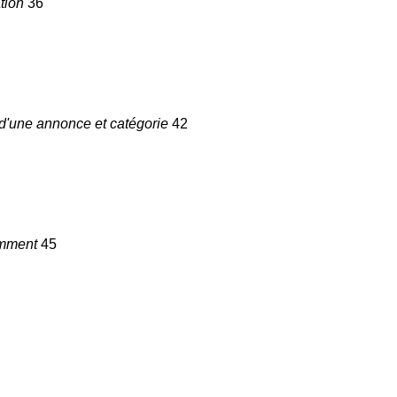
ation
36
 d'une annonce et catégorie
42
comment
45