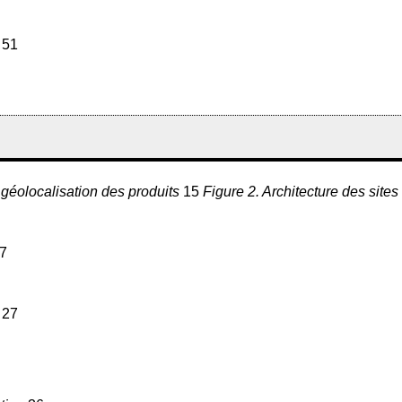
e
51
 géolocalisation des produits
15
Figure 2. Architecture des site
7
e
27