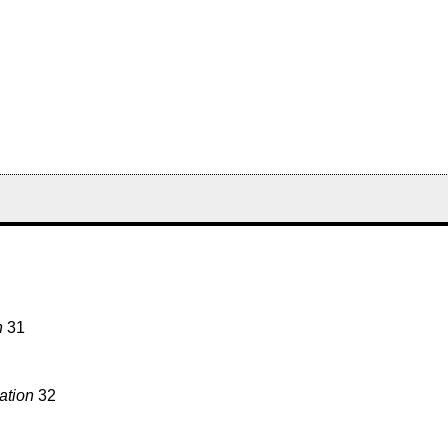
n
31
sation
32