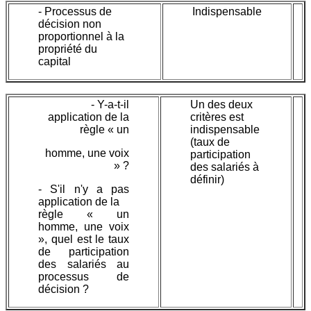
- Processus de
Indispensable
décision non
proportionnel à la
propriété du
capital
- Y-a-t-il
Un des deux
application de la
critères est
règle « un
indispensable
(taux de
homme, une voix
participation
» ?
des salariés à
définir)
- S'il n'y a pas
application de la
règle « un
homme, une voix
», quel est le taux
de participation
des salariés au
processus de
décision ?