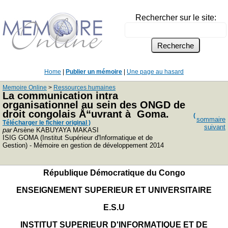
Rechercher sur le site:
Home
|
Publier un mémoire
|
Une page au hasard
Memoire Online
>
Ressources humaines
La communication intra
organisationnel au sein des ONGD de
droit congolais Å“uvrant à Goma.
(
sommaire
Télécharger le fichier original )
suivant
par
Arsène KABUYAYA MAKASI
ISIG GOMA (Institut Supérieur d'Informatique et de
Gestion) - Mémoire en gestion de développement 2014
République Démocratique du Congo
ENSEIGNEMENT SUPERIEUR ET UNIVERSITAIRE
E.S.U
INSTITUT SUPERIEUR D'INFORMATI
QUE ET DE