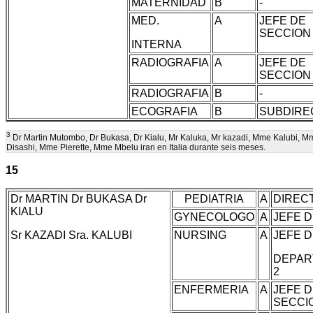
MATERNIDAD
B
-
MED.
A
JEFE DE
SECCION
INTERNA
RADIOGRAFIA
A
JEFE DE
SECCION
RADIOGRAFIA
B
-
ECOGRAFIA
B
SUBDIRE
3
Dr Martin Mutombo, Dr Bukasa, Dr Kialu, Mr Kaluka, Mr kazadi, Mme Kalubi, 
Disashi, Mme Pierette, Mme Mbelu iran en Italia durante seis meses.
15
Dr MARTIN Dr BUKASA Dr
PEDIATRIA
A
DIREC
KIALU
GYNECOLOGO
A
JEFE D
Sr KAZADI Sra. KALUBI
NURSING
A
JEFE 
DEPAR
2
ENFERMERIA
A
JEFE 
SECCI