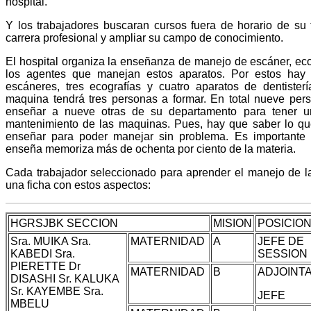
hospital.
Y los trabajadores buscaran cursos fuera de horario de su 
carrera profesional y ampliar su campo de conocimiento.
El hospital organiza la enseñanza de manejo de escáner, ecog
los agentes que manejan estos aparatos. Por estos hay q
escáneres, tres ecografías y cuatro aparatos de dentister
maquina tendrá tres personas a formar. En total nueve per
enseñar a nueve otras de su departamento para tener 
mantenimiento de las maquinas. Pues, hay que saber lo q
enseñar para poder manejar sin problema. Es importante 
enseña memoriza más de ochenta por ciento de la materia.
Cada trabajador seleccionado para aprender el manejo de l
una ficha con estos aspectos:
HGRSJBK SECCION
MISION
POSICIO
Sra. MUIKA Sra.
MATERNIDAD
A
JEFE DE
KABEDI Sra.
SESSION
PIERETTE Dr
MATERNIDAD
B
ADJOINTA
DISASHI Sr. KALUKA
Sr. KAYEMBE Sra.
JEFE
MBELU