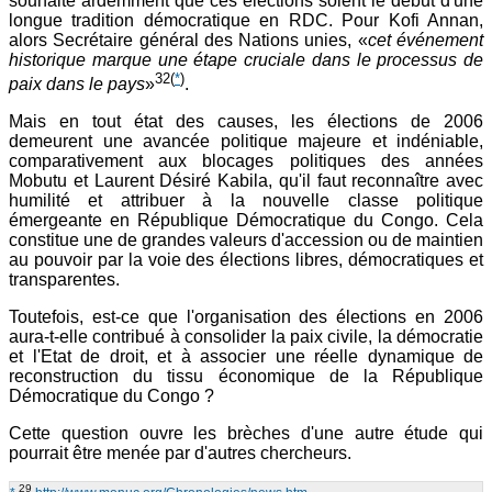
souhaite ardemment que ces élections soient le début d'une
longue tradition démocratique en RDC. Pour Kofi Annan,
alors Secrétaire général des Nations unies, «
cet événement
historique marque une étape cruciale dans le processus de
32
(
*
)
paix dans le pays
»
.
Mais en tout état des causes, les élections de 2006
demeurent une avancée politique majeure et indéniable,
comparativement aux blocages politiques des années
Mobutu et Laurent Désiré Kabila, qu'il faut reconnaître avec
humilité et attribuer à la nouvelle classe politique
émergeante en République Démocratique du Congo. Cela
constitue une de grandes valeurs d'accession ou de maintien
au pouvoir par la voie des élections libres, démocratiques et
transparentes.
Toutefois, est-ce que l'organisation des élections en 2006
aura-t-elle contribué à consolider la paix civile, la démocratie
et l'Etat de droit, et à associer une réelle dynamique de
reconstruction du tissu économique de la République
Démocratique du Congo ?
Cette question ouvre les brèches d'une autre étude qui
pourrait être menée par d'autres chercheurs.
29