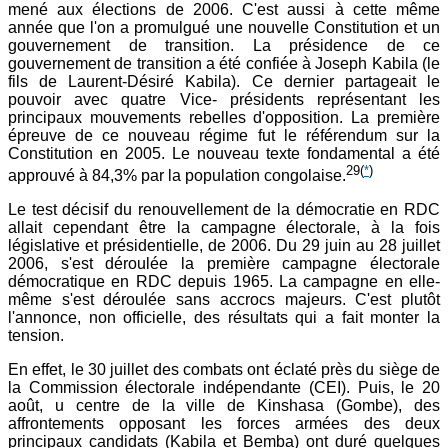
mené aux élections de 2006. C'est aussi à cette même
année que l'on a promulgué une nouvelle Constitution et un
gouvernement de transition. La présidence de ce
gouvernement de transition a été confiée à Joseph Kabila (le
fils de Laurent-Désiré Kabila). Ce dernier partageait le
pouvoir avec quatre Vice- présidents représentant les
principaux mouvements rebelles d'opposition. La première
épreuve de ce nouveau régime fut le référendum sur la
Constitution en 2005. Le nouveau texte fondamental a été
29
(
*
)
approuvé à 84,3% par la population congolaise.
Le test décisif du renouvellement de la démocratie en RDC
allait cependant être la campagne électorale, à la fois
législative et présidentielle, de 2006. Du 29 juin au 28 juillet
2006, s'est déroulée la première campagne électorale
démocratique en RDC depuis 1965. La campagne en elle-
même s'est déroulée sans accrocs majeurs. C'est plutôt
l'annonce, non officielle, des résultats qui a fait monter la
tension.
En effet, le 30 juillet des combats ont éclaté près du siège de
la Commission électorale indépendante (CEI). Puis, le 20
août, u centre de la ville de Kinshasa (Gombe), des
affrontements opposant les forces armées des deux
principaux candidats (Kabila et Bemba) ont duré quelques