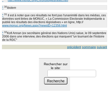
*
http://www.monuc.org/Chronologies/news.htm
30
*
Ibidem
31
*
Il est à noter que ces résultats ne font pas l'unanimité dans les médias, ces
données sont tirées de MONUC, « La Commission Electorale Indépendante a
publié les résultats des élections législatives » en ligne, http://
www.monuc.org/News.aspx?newsID=12356.html
32
*
Kofi Annan (ex secrétaire général des Nations Unis) salue, le 09 septembre
2006 dans une interview, des élections qui marquent "un tournant de l'histoire
de la RDC"
précédent
sommaire
suivant
Rechercher sur
le site: