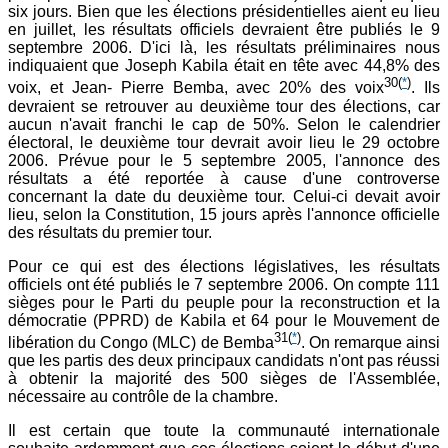
six jours. Bien que les élections présidentielles aient eu lieu
en juillet, les résultats officiels devraient être publiés le 9
septembre 2006. D'ici là, les résultats préliminaires nous
indiquaient que Joseph Kabila était en tête avec 44,8% des
30
(
*
)
voix, et Jean- Pierre Bemba, avec 20% des voix
. Ils
devraient se retrouver au deuxième tour des élections, car
aucun n'avait franchi le cap de 50%. Selon le calendrier
électoral, le deuxième tour devrait avoir lieu le 29 octobre
2006. Prévue pour le 5 septembre 2005, l'annonce des
résultats a été reportée à cause d'une controverse
concernant la date du deuxième tour. Celui-ci devait avoir
lieu, selon la Constitution, 15 jours après l'annonce officielle
des résultats du premier tour.
Pour ce qui est des élections législatives, les résultats
officiels ont été publiés le 7 septembre 2006. On compte 111
sièges pour le Parti du peuple pour la reconstruction et la
démocratie (PPRD) de Kabila et 64 pour le Mouvement de
31
(
*
)
libération du Congo (MLC) de Bemba
. On remarque ainsi
que les partis des deux principaux candidats n'ont pas réussi
à obtenir la majorité des 500 sièges de l'Assemblée,
nécessaire au contrôle de la chambre.
Il est certain que toute la communauté internationale