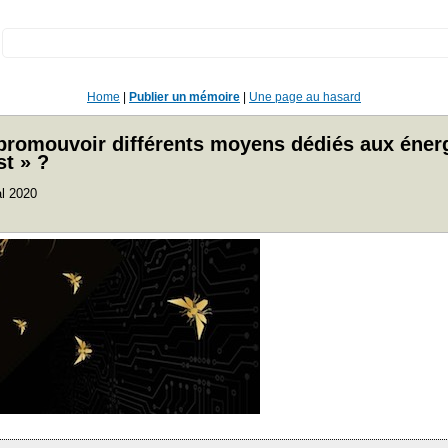
:
Home
|
Publier un mémoire
|
Une page au hasard
promouvoir différents moyens dédiés aux énerg
st » ?
al 2020