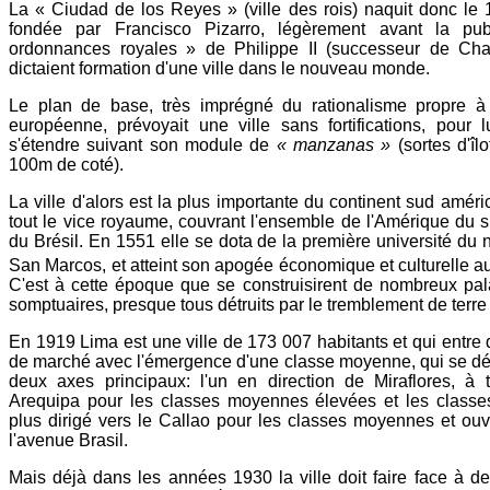
La « Ciudad de los Reyes » (ville des rois) naquit donc le 
fondée par Francisco Pizarro, légèrement avant la pub
ordonnances royales » de Philippe II (successeur de Char
dictaient formation d'une ville dans le nouveau monde.
Le plan de base, très imprégné du rationalisme propre à
européenne, prévoyait une ville sans fortifications, pour 
s'étendre suivant son module de
« manzanas »
(sortes d'îl
100m de coté).
La ville d'alors est la plus importante du continent sud améri
tout le vice royaume, couvrant l'ensemble de l'Amérique du s
du Brésil. En 1551 elle se dota de la première université d
San Marcos, et atteint son apogée économique et culturelle a
C'est à cette époque que se construisirent de nombreux pal
somptuaires, presque tous détruits par le tremblement de terre
En 1919 Lima est une ville de 173 007 habitants et qui entre
de marché avec l'émergence d'une classe moyenne, qui se dé
deux axes principaux: l'un en direction de Miraflores, à t
Arequipa pour les classes moyennes élevées et les classes 
plus dirigé vers le Callao pour les classes moyennes et ouvr
l'avenue Brasil.
Mais déjà dans les années 1930 la ville doit faire face à 