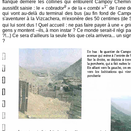
flanqué derrière les collines qui entourent Campoy Chemin 
9
1°
aussitôt saisie : le «
cobrador
»
de la «
combi
»
de l'une d
qui vont au-delà du terminal des bus (au fin fond de Camp
s'aventurer à la Vizcachera, m'exonère des 50 centimes (de 
qui lui sont dus ! Quel accueil : ne pas faire payer à une «
gr
gens y montent --ils, à mon instar ? Ce monde serait-il régi p
?!...) Ce sera d'ailleurs la seule fois que cela arrivera... un s
?