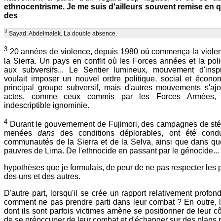
ethnocentrisme. Je me suis d'ailleurs souvent remise en 
des
2
Sayad, Abdelmalek. La double absence.
3
20 années de violence, depuis 1980 où commença la viole
la Sierra. Un pays en conflit où les Forces années et la polic
aux subversifs... Le Sentier lumineux, mouvement d'inspi
voulait imposer un nouvel ordre politique, social et économ
principal groupe subversif, mais d'autres mouvements s'ajo
actes, comme ceux commis par les Forces Armées, r
indescriptible ignominie.
4
Durant le gouvernement de Fujimori, des campagnes de stéri
menées
dans
des conditions déplorables, ont été cond
communautés de la Sierra et de la Selva, ainsi que dans qu
pauvres de Lima. De l'ethnocide en passant par le génocide...
hypothèses que je formulais, de peur de ne pas respecter les 
des uns et des autres.
D'autre part, lorsqu'il se crée un rapport relativement profon
comment ne pas prendre parti dans leur combat ? En outre, l
dont ils sont parfois victimes amène se positionner de leur côt
de se préoccuper de leur combat et d'échanger sur des plans 