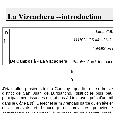
La Vizcachera --introduction
r
Ltint! ?MU 
t
i
.111h'.% CS.tifhtlif Nif
[.1
liàfiGIS en 
De Campos à « La Vizcachera »
Paroles (
un \. ied hac
fi
0
J'étais allée plusieurs fois à Campoy --quartier qui se trouv
district de San Juan de Lurigancho, (district le plus peup
principalement issu des migrations à Lima avec près d'un mill
e
dans le
Cône Est
.
Derechef je m'y rendais parce qu'en février,
des carnavals et beaucoup de provinces péruviennes
3