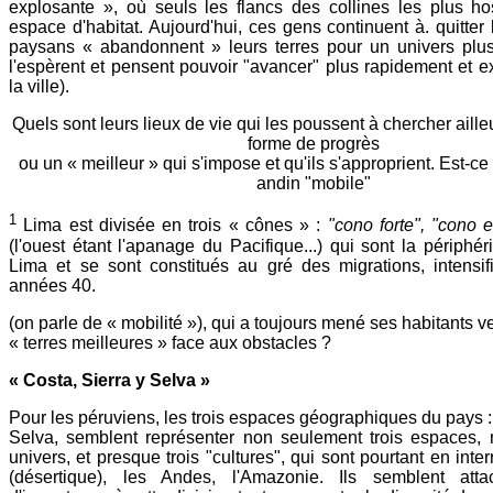
explosante », où seuls les flancs des collines les plus hos
espace d'habitat. Aujourd'hui, ces gens continuent à. quitter 
paysans « abandonnent » leurs terres pour un univers plus 
l'espèrent et pensent pouvoir "avancer" plus rapidement et 
la ville).
Quels sont leurs lieux de vie qui les poussent à chercher aille
forme de progrès
ou un « meilleur » qui s'impose et qu'ils s'approprient. Est-c
andin "mobile"
1
Lima est divisée en trois « cônes » :
"cono forte", "cono e
(l'ouest étant l'apanage du Pacifique...) qui sont la périphér
Lima et se sont constitués au gré des migrations, intensif
années 40.
(on parle de « mobilité »), qui a toujours mené ses habitants 
« terres meilleures » face aux obstacles ?
« Costa, Sierra y Selva »
Pour les péruviens, les trois espaces géographiques du pays : 
Selva, semblent représenter non seulement trois espaces, m
univers, et presque trois "cultures", qui sont pourtant en inter
(désertique), les Andes, l'Amazonie. Ils semblent att