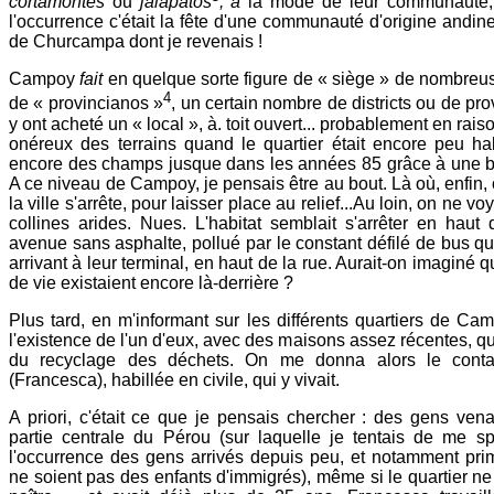
cortamontes
ou
jalapatos
, à
la mode de leur communauté,
l'occurrence c'était la fête d'une communauté d'origine andine
de Churcampa dont je revenais !
Campoy
fait
en quelque sorte figure de « siège » de nombreu
4
de « provincianos »
, un certain nombre de districts ou de pr
y ont acheté un « local », à. toit ouvert... probablement en rai
onéreux des terrains quand le quartier était encore peu hab
encore des champs jusque dans les années 85 grâce à une bo
A ce niveau de Campoy, je pensais être au bout. Là où, enfin, 
la ville s'arrête, pour laisser place au relief...Au loin, on ne v
collines arides. Nues. L'habitat semblait s'arrêter en haut
avenue sans asphalte, pollué par le constant défilé de bus qui
arrivant à leur terminal, en haut de la rue. Aurait-on imaginé q
de vie existaient encore là-derrière ?
Plus tard, en m'informant sur les différents quartiers de Cam
l'existence de l'un d'eux, avec des maisons assez récentes, qui
du recyclage des déchets. On me donna alors le conta
(Francesca), habillée en civile, qui y vivait.
A priori, c'était ce que je pensais chercher : des gens vena
partie centrale du Pérou (sur laquelle je tentais de me sp
l'occurrence des gens arrivés depuis peu, et notamment prim
ne soient pas des enfants d'immigrés), même si le quartier ne