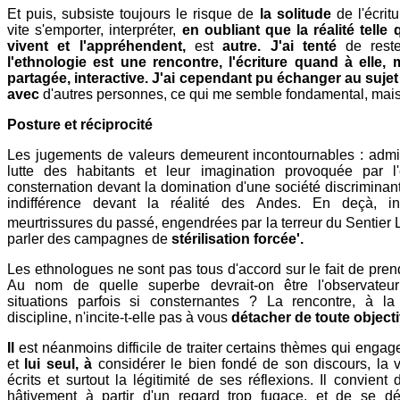
Et puis, subsiste toujours le risque de
la solitude
de l'écrit
vite s'emporter, interpréter,
en oubliant que la réalité telle
vivent et l'appréhendent,
est
autre. J'ai tenté
de res
l'ethnologie est une rencontre, l'écriture quand à elle, m
partagée, interactive. J'ai cependant pu échanger au sujet
avec
d'autres personnes, ce qui me semble fondamental, mais 
Posture et réciprocité
Les jugements de valeurs demeurent incontournables : admir
lutte des habitants et leur imagination provoquée par l'
consternation devant la domination d'une société discriminant
indifférence devant la réalité des Andes. En deçà, int
meurtrissures du passé, engendrées par la terreur du Sentier
parler des campagnes de
stérilisation forcée'.
Les ethnologues ne sont pas tous d'accord sur le fait de prend
Au nom de quelle superbe devrait-on être l'observateur
situations parfois si consternantes ? La rencontre, à l
discipline, n'incite-t-elle pas à vous
détacher de toute objecti
Il
est néanmoins difficile de traiter certains thèmes qui engag
et
lui seul, à
considérer le bien fondé de son discours, la 
écrits et surtout la légitimité de ses réflexions. Il convient
hâtivement à partir d'un regard trop fugace, et de se d