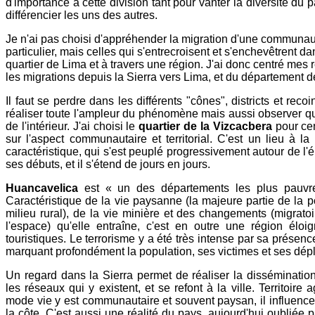
d'importance à cette division tant pour vanter la diversité du
différencier les uns des autres.
Je n'ai pas choisi d'appréhender la migration d'une communa
particulier, mais celles qui s'entrecroisent et s'enchevêtrent 
quartier de Lima et à travers une région. J'ai donc centré mes
les migrations depuis la Sierra vers Lima, et du département 
Il faut se perdre dans les différents "cônes", districts et rec
réaliser toute l'ampleur du phénomène mais aussi observer q
de l'intérieur. J'ai choisi le
quartier de la Vizcacbera
pour ce
sur l'aspect communautaire et territorial. C'est un lieu à la 
caractéristique, qui s'est peuplé progressivement autour de l'
ses débuts, et il s'étend de jours en jours.
Huancavelica
est « un des départements les plus pauvr
Caractéristique de la vie paysanne (la majeure partie de la p
milieu rural), de la vie minière et des changements (migratoi
l'espace) qu'elle entraîne, c'est en outre une région éloi
touristiques. Le terrorisme y a été très intense par sa présenc
marquant profondément la population, ses victimes et ses dép
Un regard dans la Sierra permet de réaliser la dissémination
les réseaux qui y existent, et se refont à la ville. Territoire 
mode vie y est communautaire et souvent paysan, il influence 
la côte. C'est aussi une réalité du pays, aujourd'hui oubliée 