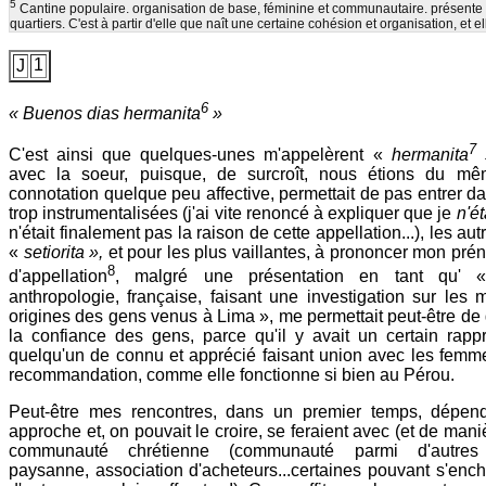
5
Cantine populaire. organisation de base, féminine et communautaire. présent
quartiers. C'est à partir d'elle que naît une certaine cohésion et organisation, et e
1
J
6
« Buenos dias hermanita
»
7
C'est ainsi que quelques-unes m'appelèrent «
hermanita
avec la soeur, puisque, de surcroît, nous étions du mê
connotation quelque peu affective, permettait de pas entrer da
trop instrumentalisées (j'ai vite renoncé à expliquer que je
n'é
n'était finalement pas la raison de cette appellation...), les aut
«
setiorita »,
et pour les plus vaillantes, à prononcer mon prén
8
d'appellation
, malgré une présentation en tant qu' «
anthropologie, française, faisant une investigation sur les m
origines des gens venus à Lima », me permettait peut-être de 
la confiance des gens, parce qu'il y avait un certain rap
quelqu'un de connu et apprécié faisant union avec les femm
recommandation, comme elle fonctionne si bien au Pérou.
Peut-être mes rencontres, dans un premier temps, dépend
approche et, on pouvait le croire, se feraient avec (et de mani
communauté chrétienne (communauté parmi d'autres -
paysanne, association d'acheteurs...certaines pouvant s'enchev