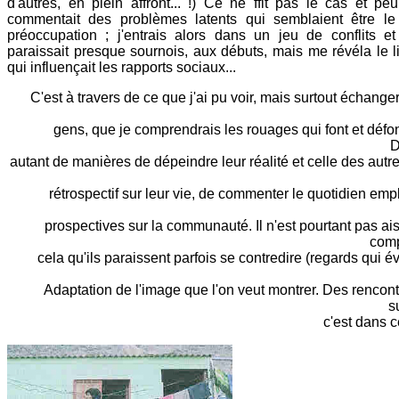
d'autres, en plein affront... !) Ce ne ffit pas le cas et 
commentait des problèmes latents qui semblaient être le
préoccupation ; j'entrais alors dans un jeu de conflits et
paraissait presque sournois, aux débuts, mais me révéla le 
qui influençait les rapports sociaux...
C'est à travers de ce que j'ai pu voir, mais surtout échanger,
gens, que je comprendrais les rouages qui font et défo
D
autant de manières de dépeindre leur réalité et celle des autres
rétrospectif sur leur vie, de commenter le quotidien empl
prospectives sur la communauté. Il n'est pourtant pas ai
comp
cela qu'ils paraissent parfois se contredire (regards qui év
Adaptation de l'image que l'on veut montrer. Des rencontr
s
c'est dans c