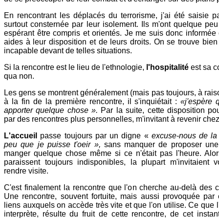
En rencontrant les déplacés du terrorisme, j'ai été saisie p
surtout consternée par leur isolement. Ils m'ont quelque peu
espérant être compris et orientés. Je me suis donc informée
aides à leur disposition et de leurs droits. On se trouve bien
incapable devant de telles situations.
Si la rencontre est le lieu de l'ethnologie,
l'hospitalité
est sa c
qua non.
Les gens se montrent généralement (mais pas toujours, à raiso
à la fin de la première rencontre, il s'inquiétait :
«j'espère 
apporter quelque chose ».
Par la suite, cette disposition po
par des rencontres plus personnelles, m'invitant à revenir che
L'accueil
passe toujours par un digne «
excuse-nous de la
peu que je puisse t'oeir »,
sans manquer de proposer une
manger quelque chose même si ce n'était pas l'heure. Alor
paraissent toujours indisponibles, la plupart m'invitaient v
rendre visite.
C'est finalement la rencontre que l'on cherche au-delà des cri
Une rencontre, souvent fortuite, mais aussi provoquée par
liens auxquels on accède très vite et que l'on utilise. Ce que
interprète, résulte du fruit de cette rencontre, de cet insta