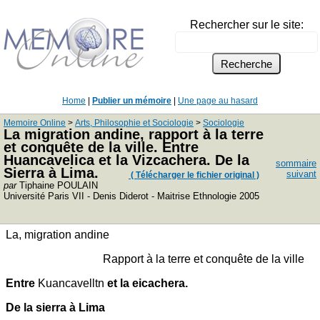
Rechercher sur le site:
Home
|
Publier un mémoire
|
Une page au hasard
Memoire Online
>
Arts, Philosophie et Sociologie
>
Sociologie
La migration andine, rapport à la terre
et conquête de la ville. Entre
Huancavelica et la Vizcachera. De la
sommaire
Sierra à Lima.
suivant
( Télécharger le fichier original )
par
Tiphaine POULAIN
Université Paris VII - Denis Diderot - Maitrise Ethnologie 2005
La, migration andine
Rapport à la terre et conquête de la ville
Entre
Kuancavelltn
et la eicachera.
De la sierra à Lima