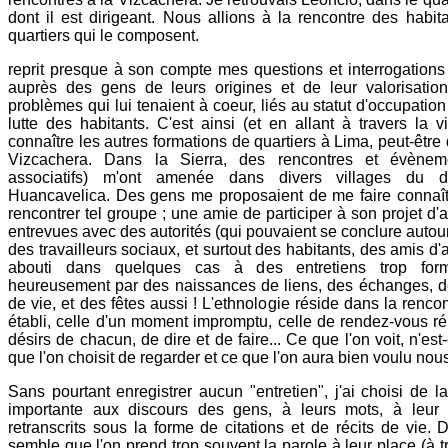
dont il est dirigeant. Nous allions à la rencontre des habit
quartiers qui le composent.
reprit presque à son compte mes questions et interrogations
auprès des gens de leurs origines et de leur valorisatio
problèmes qui lui tenaient à coeur, liés au statut d'occupation
lutte des habitants. C'est ainsi (et en allant à travers la v
connaître les autres formations de quartiers à Lima, peut-être 
Vizcachera. Dans la Sierra, des rencontres et évènemen
associatifs) m'ont amenée dans divers villages du 
Huancavelica. Des gens me proposaient de me faire connaîtr
rencontrer tel groupe ; une amie de participer à son projet d'
entrevues avec des autorités (qui pouvaient se conclure autour
des travailleurs sociaux, et surtout des habitants, des amis d'
abouti dans quelques cas à des entretiens trop form
heureusement par des naissances de liens, des échanges, 
de vie, et des fêtes aussi ! L'ethnologie réside dans la rencon
établi, celle d'un moment impromptu, celle de rendez-vous ré
désirs de chacun, de dire et de faire... Ce que l'on voit, n'es
que l'on choisit de regarder et ce que l'on aura bien voulu nou
Sans pourtant enregistrer aucun "entretien", j'ai choisi de l
importante aux discours des gens, à leurs mots, à leur 
retranscrits sous la forme de citations et de récits de vie. D
semble que l'on prend trop souvent la parole à leur place (à tr