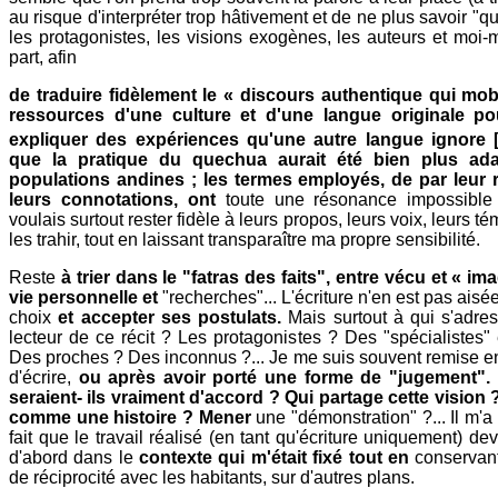
au risque d'interpréter trop hâtivement et de ne plus savoir "qui
les protagonistes, les visions exogènes, les auteurs et moi-m
part, afin
de traduire fidèlement le « discours authentique qui mobi
ressources d'une culture et d'une langue originale po
expliquer des expériences qu'une autre langue ignore [
que la pratique du quechua aurait été bien plus ad
populations andines ; les termes employés, de par leur
leurs connotations, ont
toute une résonance impossible
voulais surtout rester fidèle à leurs propos, leurs voix, leurs 
les trahir, tout en laissant transparaître ma propre sensibilité.
Reste
à trier dans le "fatras des faits", entre vécu et « ima
vie personnelle et
"recherches"... L'écriture n'en est pas aisé
choix
et accepter ses postulats.
Mais surtout à qui s'adres
lecteur de ce récit ? Les protagonistes ? Des "spécialistes"
Des proches ? Des inconnus ?... Je me suis souvent remise e
d'écrire,
ou après avoir porté une forme de "jugement". 
seraient- ils vraiment d'accord ? Qui partage cette vision
comme une histoire ? Mener
une "démonstration" ?... Il m'a 
fait que le travail réalisé (en tant qu'écriture uniquement) deva
d'abord dans le
contexte qui m'était fixé tout en
conservan
de réciprocité avec les habitants, sur d'autres plans.