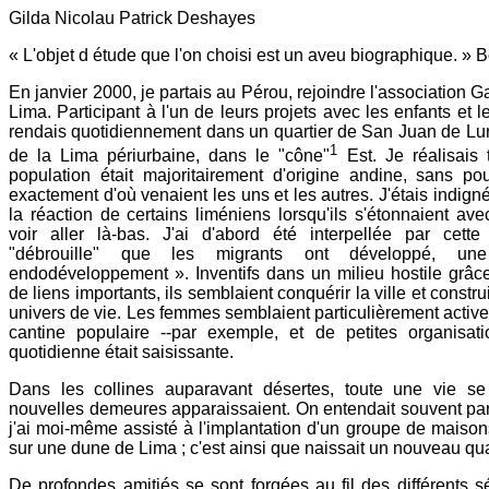
Gilda Nicolau Patrick Deshayes
« L'objet d étude que l'on choisi est un aveu biographique. » B
En janvier 2000, je partais au Pérou, rejoindre l'association Ga
Lima. Participant à l'un de leurs projets avec les enfants et 
rendais quotidiennement dans un quartier de San Juan de Luri
1
de la Lima périurbaine, dans le "cône"
Est. Je réalisais 
population était majoritairement d'origine andine, sans po
exactement d'où venaient les uns et les autres. J'étais indig
la réaction de certains liméniens lorsqu'ils s'étonnaient a
voir aller là-bas. J'ai d'abord été interpellée par cet
"débrouille" que les migrants ont développé, u
endodéveloppement ». Inventifs dans un milieu hostile grâc
de liens importants, ils semblaient conquérir la ville et const
univers de vie. Les femmes semblaient particulièrement actives
cantine populaire --par exemple, et de petites organisatio
quotidienne était saisissante.
Dans les collines auparavant désertes, toute une vie se
nouvelles demeures apparaissaient. On entendait souvent parl
j'ai moi-même assisté à l'implantation d'un groupe de maisons
sur une dune de Lima ; c'est ainsi que naissait un nouveau quar
De profondes amitiés se sont forgées au fil des différents sé