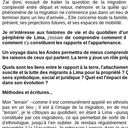
J'ai donc essayé de traiter la question de la migratio
complexité entre départ et retour, mémoire et la quête qu'
phénomène de la migration ne commence pas dans un lieu de
terminer dans un lieu d'arrivée... Elle concerne toute la famill
présent, ses projections futures, et ses espaces de mobilité.
Je m'intéresse aux histoires de vie et du quotidien d'u
périphérie de Lima,
j'essaie
de comprendre comment i
comment
s'y
constituent les rapports et l'appartenance.
Un voyage dans les Andes permettra de mieux comprendre 
les raisons de ceux qui partent. La terre y joue un rôle pr
Quels sont les liens entre le rapport à la terre, l'attachemen
suscite et la lutte des migrants à Lima pour la propriété ? 
sens symbolique, social et juridique ? Quel est l'impact de
dans son évolution ?
Méthodes et écritures...
Mon "terrain" --comme il est communément appelé en ethnolog
pas en un lieu ; il est à l'image de la migration, en de mul
"terrain", je le côtoyais au quotidien; en étant à Lima --puisq
constituée par ces migrations, ce qui permettait de sortir de 
d'ethnologue, jusqu'à l'en oublier. Je rendais régulièrement
rencontrés à la Vizcachera. Je retrouvais Leoncio, dans le qua