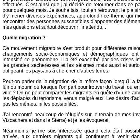
effectués. C'est ainsi que j'ai décidé de retourner dans ce 
pour quelques mois. Je souhaitais, tout en retrouvant le plaisir
d'y mener diverses expériences, approfondir ce thème qui me
rencontrer des personnes susceptibles d'apporter des éléme
mes questions et surtout découvrir l'inattendu...
Quelle migration ?
Ce mouvement migratoire s'est produit pour différentes raiso
changements socio-économiques et démographiques ont 
intensifié ce phénomène. Il a été exacerbé par des crises im
les grandes sécheresses et les séismes mais aussi et surtou
obligeant les paysans à chercher d'autres terres.
Peut-on parler de la migration de la même façon lorsqu'il a fa
fuir ou mourir, ou lorsque l'on part pour trouver du travail ou en
ville ? On ne peut comparer les migrants en quête d'« une amé
les déplacés du terrorisme, venus malgré eux. Les désirs d'ad
pas les mêmes, ni les possibilités.
J'ai rencontré beaucoup de réfugiés sur le terrain de mes inve
Vizcachera et dans la Sierra) et je les évoquerai.
Néanmoins, je me suis intéressée quand cela était possibl
arrivés, aux derniers migrants qui continuent à venir da