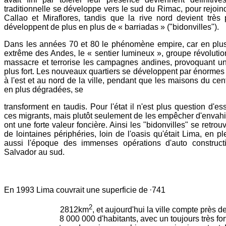
traditionnelle se développe vers le sud du Rimac, pour rejoin
Callao et Miraflores, tandis que la rive nord devient très 
développent de plus en plus de « barriadas » ("bidonvilles").
Dans les années 70 et 80 le phénomène empire, car en plus
extrême des Andes, le « sentier lumineux », groupe révolutionn
massacre et terrorise les campagnes andines, provoquant un
plus fort. Les nouveaux quartiers se développent par énormes
à l'est et au nord de la ville, pendant que les maisons du cent
en plus dégradées, se
transforment en taudis. Pour l'état il n'est plus question d'e
ces migrants, mais plutôt seulement de les empêcher d'envahir 
ont une forte valeur foncière. Ainsi les "bidonvilles" se retro
de lointaines périphéries, loin de l'oasis qu'était Lima, en pl
aussi l'époque des immenses opérations d'auto constructio
Salvador au sud.
,
En 1993 Lima couvrait une superficie de
741
2
2812km
, et aujourd'hui la ville compte près d
8 000 000 d'habitants, avec un toujours très for