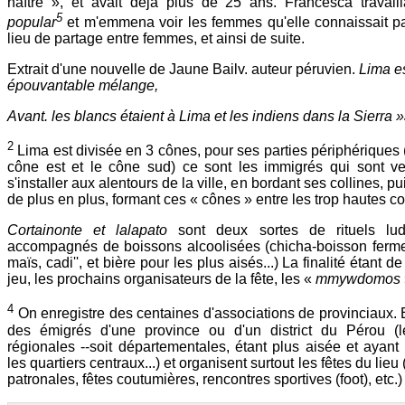
naître », et avait déjà plus de 25 ans. Francesca travail
5
popular
et m'emmena voir les femmes qu'elle connaissait pa
lieu de partage entre femmes, et ainsi de suite.
Extrait d'une nouvelle de Jaune Bailv. auteur péruvien.
Lima es
épouvantable mélange,
Avant. les blancs étaient à Lima et les indiens dans la Sierra 
2
Lima est divisée en 3 cônes, pour ses parties périphériques (
cône est et le cône sud) ce sont les immigrés qui sont 
s'installer aux alentours de la ville, en bordant ses collines, pu
de plus en plus, formant ces « cônes » entre les trop hautes co
Cortainonte et lalapato
sont deux sortes de rituels lud
accompagnés de boissons alcoolisées (chicha-boisson ferm
maïs, cadi'', et bière pour les plus aisés...) La finalité étant d
jeu, les prochains organisateurs de la fête, les «
mmywdomos
4
On enregistre des centaines d'associations de provinciaux. 
des émigrés d'une province ou d'un district du Pérou (l
régionales --soit départementales, étant plus aisée et ayant
les quartiers centraux...) et organisent surtout les fêtes du lieu
patronales, fêtes coutumières, rencontres sportives (foot), etc.)