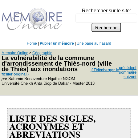
Rechercher sur le site:
Home
|
Publier un mémoire
|
Une page au hasard
Memoire Online
>
Géographie
La vulnérabilité de la commune
d'arrondissement de Thiès-nord (ville
précédent
de Thiès) aux inondations
( Télécharger le
sommaire
fichier original )
suivant
par
Saturnin Bonaventure Ngathie NGOM
Université Cheikh Anta Diop de Dakar - Master 2013
LISTE DES SIGLES,
ACRONYMES ET
ABREVIATIONS