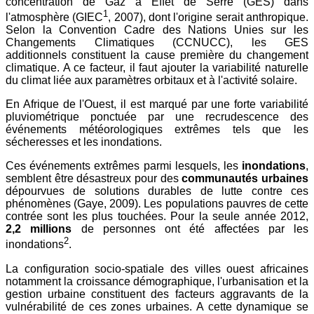
concentration de Gaz à Effet de Serre (GES) dans
1
l'atmosphère (GIEC
, 2007), dont l'origine serait anthropique.
Selon la Convention Cadre des Nations Unies sur les
Changements Climatiques (CCNUCC), les GES
additionnels constituent la cause première du changement
climatique. A ce facteur, il faut ajouter la variabilité naturelle
du climat liée aux paramètres orbitaux et à l'activité solaire.
En Afrique de l'Ouest, il est marqué par une forte variabilité
pluviométrique ponctuée par une recrudescence des
événements météorologiques extrêmes tels que les
sécheresses et les inondations.
Ces événements extrêmes parmi lesquels, les
inondations
,
semblent être désastreux pour des
communautés urbaines
dépourvues de solutions durables de lutte contre ces
phénomènes (Gaye, 2009). Les populations pauvres de cette
contrée sont les plus touchées. Pour la seule année 2012,
2,2 millions
de personnes ont été affectées par les
2
inondations
.
La configuration socio-spatiale des villes ouest africaines
notamment la croissance démographique, l'urbanisation et la
gestion urbaine constituent des facteurs aggravants de la
vulnérabilité de ces zones urbaines. A cette dynamique se