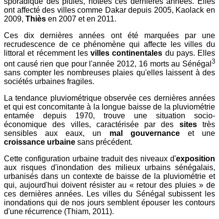
sporadique des pluies, notées ces dernières années. Elles
ont affecté des villes comme Dakar depuis 2005, Kaolack en
2009,
Thiès
en 2007 et en 2011.
Ces dix dernières années ont été marquées par une
recrudescence de ce phénomène qui affecte les villes du
littoral et récemment les
villes continentales
du pays. Elles
3
ont causé rien que pour l'année 2012, 16 morts au Sénégal
sans compter les nombreuses plaies qu'elles laissent à des
sociétés urbaines fragiles.
La tendance pluviométrique observée ces dernières années
et qui est concomitante à la longue baisse de la pluviométrie
entamée depuis 1970, trouve une situation socio-
économique des villes, caractérisée par des
sites
très
sensibles aux eaux, un
mal gouvernance
et une
croissance urbaine
sans précédent.
Cette configuration urbaine traduit des niveaux d'
exposition
aux risques d'inondation des milieux urbains sénégalais,
urbanisés dans un contexte de baisse de la pluviométrie et
qui, aujourd'hui doivent résister au « retour des pluies » de
ces dernières années. Les villes du Sénégal subissent les
inondations qui de nos jours semblent épouser les contours
d'une récurrence (Thiam, 2011).