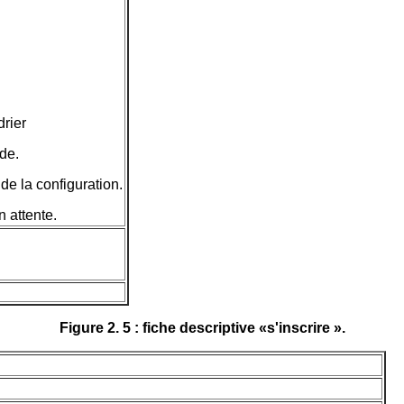
.
drier
ide.
de la configuration.
n attente.
Figure 2. 5 : fiche descriptive «s'inscrire ».