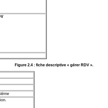
DV
Figure 2.4 : fiche descriptive « gérer RDV ».
stème
ion.