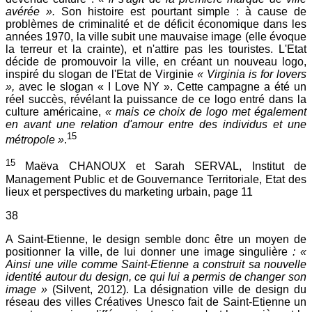
avérée ».
Son histoire est pourtant simple : à cause de
problèmes de criminalité et de déficit économique dans les
années 1970, la ville subit une mauvaise image (elle évoque
la terreur et la crainte), et n'attire pas les touristes. L'Etat
décide de promouvoir la ville, en créant un nouveau logo,
inspiré du slogan de l'Etat de Virginie
« Virginia is for lovers
»,
avec le slogan « I Love NY ». Cette campagne a été un
réel succès, révélant la puissance de ce logo entré dans la
culture américaine,
« mais ce choix de logo met également
en avant une relation d'amour entre des individus et une
15
métropole »
.
15
Maëva CHANOUX et Sarah SERVAL, Institut de
Management Public et de Gouvernance Territoriale, Etat des
lieux et perspectives du marketing urbain, page 11
38
A Saint-Etienne, le design semble donc être un moyen de
positionner la ville, de lui donner une image singulière
: «
Ainsi une ville comme Saint-Etienne a construit sa nouvelle
identité autour du design, ce qui lui a permis de changer son
image »
(Silvent, 2012). La désignation ville de design du
réseau des villes Créatives Unesco fait de Saint-Etienne un