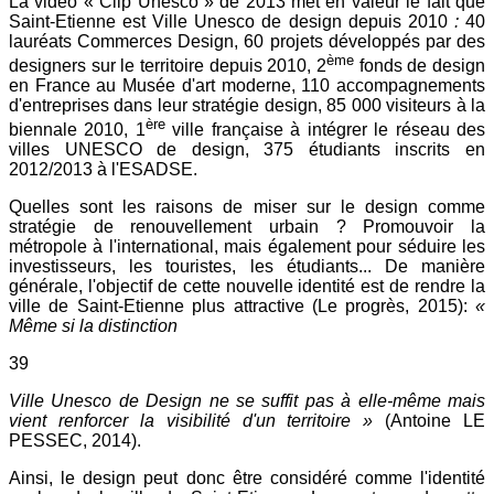
La vidéo « Clip Unesco » de 2013 met en valeur le fait que
Saint-Etienne est Ville Unesco de design depuis 2010
:
40
lauréats Commerces Design, 60 projets développés par des
ème
designers sur le territoire depuis 2010, 2
fonds de design
en France au Musée d'art moderne, 110 accompagnements
d'entreprises dans leur stratégie design, 85 000 visiteurs à la
ère
biennale 2010, 1
ville française à intégrer le réseau des
villes UNESCO de design, 375 étudiants inscrits en
2012/2013 à l'ESADSE.
Quelles sont les raisons de miser sur le design comme
stratégie de renouvellement urbain ? Promouvoir la
métropole à l'international, mais également pour séduire les
investisseurs, les touristes, les étudiants... De manière
générale, l'objectif de cette nouvelle identité est de rendre la
ville de Saint-Etienne plus attractive (Le progrès, 2015):
«
Même si la distinction
39
Ville Unesco de Design ne se suffit pas à elle-même mais
vient renforcer la visibilité d'un territoire »
(Antoine LE
PESSEC, 2014).
Ainsi, le design peut donc être considéré comme l'identité