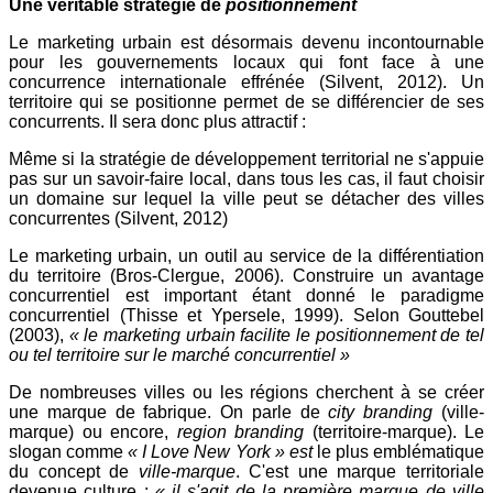
Une véritable stratégie de
positionnement
Le marketing urbain est désormais devenu incontournable
pour les gouvernements locaux qui font face à une
concurrence internationale effrénée (Silvent, 2012). Un
territoire qui se positionne permet de se différencier de ses
concurrents. Il sera donc plus attractif :
Même si la stratégie de développement territorial ne s'appuie
pas sur un savoir-faire local, dans tous les cas, il faut choisir
un domaine sur lequel la ville peut se détacher des villes
concurrentes (Silvent, 2012)
Le marketing urbain, un outil au service de la différentiation
du territoire (Bros-Clergue, 2006). Construire un avantage
concurrentiel est important étant donné le paradigme
concurrentiel (Thisse et Ypersele, 1999). Selon Gouttebel
(2003),
« le marketing urbain facilite le positionnement de tel
ou tel territoire sur le marché concurrentiel »
De nombreuses villes ou les régions cherchent à se créer
une marque de fabrique. On parle de
city branding
(ville-
marque) ou encore,
region branding
(territoire-marque). Le
slogan comme
« I Love New York » est
le plus emblématique
du concept de
ville-marque
. C'est une marque territoriale
devenue culture :
« il s'agit de la première marque de ville