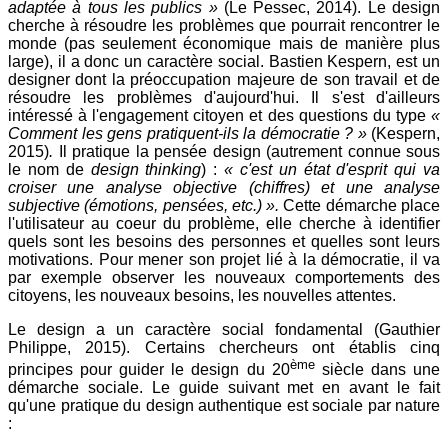
adaptée à tous les publics »
(Le Pessec, 2014). Le design
cherche à résoudre les problèmes que pourrait rencontrer le
monde (pas seulement économique mais de manière plus
large), il a donc un caractère social. Bastien Kespern, est un
designer dont la préoccupation majeure de son travail et de
résoudre les problèmes d'aujourd'hui. Il s'est d'ailleurs
intéressé à l'engagement citoyen et des questions du type
«
Comment les gens pratiquent-ils la démocratie ? »
(Kespern,
2015)
.
Il pratique la pensée design (autrement connue sous
le nom de
design thinking
) :
« c'est un état d'esprit qui va
croiser une analyse objective (chiffres) et une analyse
subjective (émotions, pensées, etc.) ».
Cette démarche place
l'utilisateur au coeur du problème, elle cherche à identifier
quels sont les besoins des personnes et quelles sont leurs
motivations. Pour mener son projet lié à la démocratie, il va
par exemple observer les nouveaux comportements des
citoyens, les nouveaux besoins, les nouvelles attentes.
Le design a un caractère social fondamental (Gauthier
Philippe, 2015). Certains chercheurs ont établis cinq
ème
principes pour guider le design du 20
siècle dans une
démarche sociale. Le guide suivant met en avant le fait
qu'une pratique du design authentique est sociale par nature
: