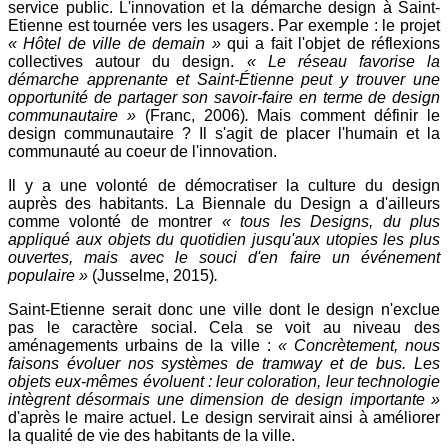
service public. L'innovation et la démarche design à Saint-
Etienne est tournée vers les usagers. Par exemple : le projet
« Hôtel de ville de demain »
qui a fait l'objet de réflexions
collectives autour du design.
« Le réseau favorise la
démarche apprenante et Saint-Étienne peut y trouver une
opportunité de partager son savoir-faire en terme de design
communautaire »
(Franc, 2006)
.
Mais comment définir le
design communautaire ? Il s'agit de placer l'humain et la
communauté au coeur de l'innovation.
Il y a une volonté de démocratiser la culture du design
auprès des habitants. La Biennale du Design a d'ailleurs
comme volonté de montrer
« tous les Designs, du plus
appliqué aux objets du quotidien jusqu'aux utopies les plus
ouvertes, mais avec le souci d'en faire un événement
populaire »
(Jusselme, 2015)
.
Saint-Etienne serait donc une ville dont le design n'exclue
pas le caractère social. Cela se voit au niveau des
aménagements urbains de la ville :
« Concrètement, nous
faisons évoluer nos systèmes de tramway et de bus. Les
objets eux-mêmes évoluent : leur coloration, leur technologie
intègrent désormais une dimension de design importante »
d'après le maire actuel. Le design servirait ainsi à améliorer
la qualité de vie des habitants de la ville.