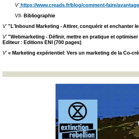
V'
https://www.creads.fr/blog/comment-faire/avantag
VII-
Bibliographie
V'
"L'Inbound Marketing - Attirer, conquérir et enchanter l
V'
"Webmarketing - Définir, mettre en pratique et optimis
Editeur : Editions ENI (700 pages)
V'
« Marketing expérientiel: Vers un marketing de la Co-créa