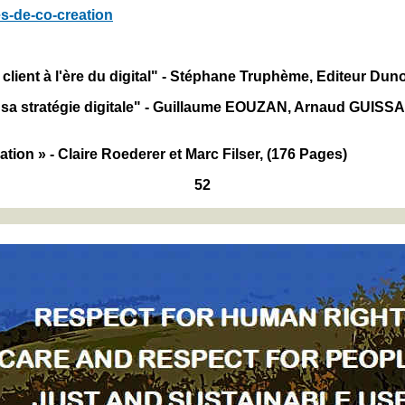
es-de-co-creation
e client à l'ère du digital" - Stéphane Truphème, Editeur Dun
er sa stratégie digitale" - Guillaume EOUZAN, Arnaud GUIS
tion » - Claire Roederer et Marc Filser, (176 Pages)
52