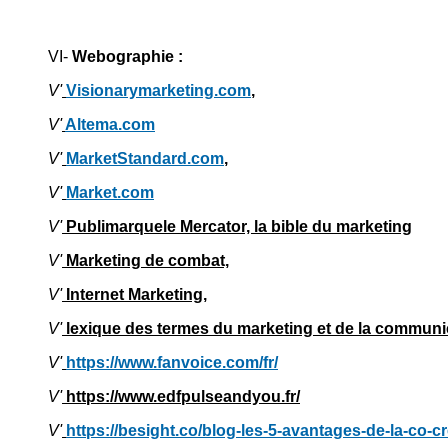
VI-
Webographie :
V'
Visionarymarketing.com
,
V'
Altema.com
V'
MarketStandard.com
,
V'
Market.com
V'
Publimarquele Mercator, la bible du marketing
V'
Marketing de combat,
V'
Internet Marketing,
V'
lexique des termes du marketing et de la communi
V'
https://www.fanvoice.com/fr/
V'
https://www.edfpulseandyou.fr/
V'
https://besight.co/blog-les-5-avantages-de-la-co