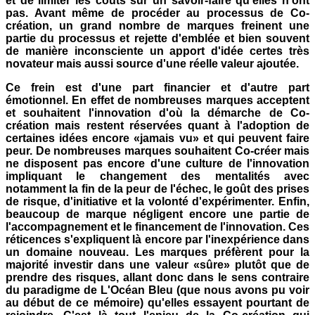
et de limiter les coûts sur un savoir-faire qu'elles n'ont
pas. Avant même de procéder au processus de Co-
création, un grand nombre de marques freinent une
partie du processus et rejette d'emblée et bien souvent
de manière inconsciente un apport d'idée certes très
novateur mais aussi source d'une réelle valeur ajoutée.
Ce frein est d'une part financier et d'autre part
émotionnel. En effet de nombreuses marques acceptent
et souhaitent l'innovation d'où la démarche de Co-
création mais restent réservées quant à l'adoption de
certaines idées encore «jamais vu» et qui peuvent faire
peur. De nombreuses marques souhaitent Co-créer mais
ne disposent pas encore d'une culture de l'innovation
impliquant le changement des mentalités avec
notamment la fin de la peur de l'échec, le goût des prises
de risque, d'initiative et la volonté d'expérimenter. Enfin,
beaucoup de marque négligent encore une partie de
l'accompagnement et le financement de l'innovation. Ces
réticences s'expliquent là encore par l'inexpérience dans
un domaine nouveau. Les marques préfèrent pour la
majorité investir dans une valeur «sûre» plutôt que de
prendre des risques, allant donc dans le sens contraire
du paradigme de L'Océan Bleu (que nous avons pu voir
au début de ce mémoire) qu'elles essayent pourtant de