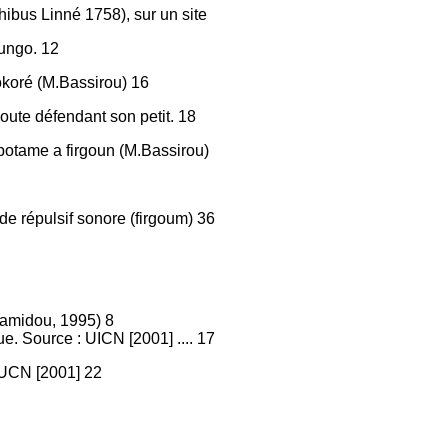
us Linné 1758), sur un site
oungo. 12
koré (M.Bassirou) 16
oute défendant son petit. 18
potame a firgoun (M.Bassirou)
de répulsif sonore (firgoum) 36
Hamidou, 1995) 8
e. Source : UICN [2001] .... 17
 IUCN [2001] 22