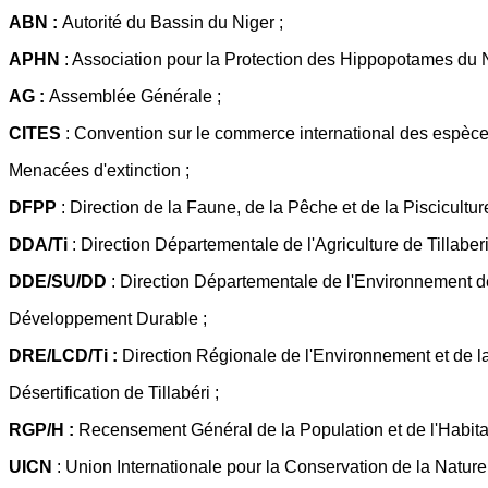
ABN :
Autorité du Bassin du Niger ;
APHN
: Association pour la Protection des Hippopotames du 
AG :
Assemblée Générale ;
CITES
: Convention sur le commerce international des espèce
Menacées d'extinction ;
DFPP
: Direction de la Faune, de la Pêche et de la Pisciculture
DDA/Ti
: Direction Départementale de l'Agriculture de Tillaberi
DDE/SU/DD
: Direction Départementale de l'Environnement de
Développement Durable ;
DRE/LCD/Ti :
Direction Régionale de l'Environnement et de la
Désertification de Tillabéri ;
RGP/H :
Recensement Général de la Population et de l'Habitat
UICN
: Union Internationale pour la Conservation de la Nature