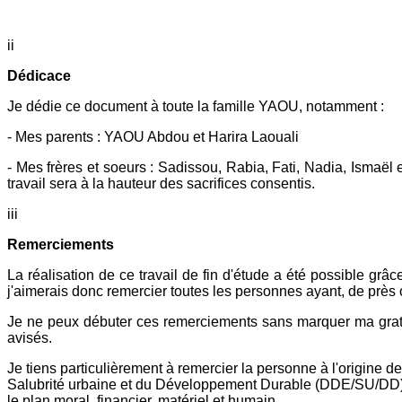
ii
Dédicace
Je dédie ce document à toute la famille YAOU, notamment :
- Mes parents : YAOU Abdou et Harira Laouali
- Mes frères et soeurs : Sadissou, Rabia, Fati, Nadia, Ismaël 
travail sera à la hauteur des sacrifices consentis.
iii
Remerciements
La réalisation de ce travail de fin d'étude a été possible gr
j'aimerais donc remercier toutes les personnes ayant, de près ou
Je ne peux débuter ces remerciements sans marquer ma gra
avisés.
Je tiens particulièrement à remercier la personne à l'origine de
Salubrité urbaine et du Développement Durable (DDE/SU/DD) d'A
le plan moral, financier, matériel et humain.