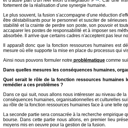
et d'autre part d'un réel effort d'intégration »
.
Car une visi
fortement de la réalisation d'une synergie humaine.
Le plus souvent, la fusion s'accompagne d'une réduction d'eff
être déstabilisants pour le personnel et susciter de sérieuses
stabilité et la crainte de perdre son poste, son pouvoir et tou
accaparer les postes de responsabilité et à imposer ses méthod
absorbée. Il arrive que certains cadres n'acceptent pas leur
Il apparaît donc que la fonction ressources humaines est dés
mesure où elle supporte la mise en place du processus qui vis
Ainsi nous pouvons formuler notre
problématique
comme suit
Dans quelles mesures les conséquences humaines, organisa
Quel serait le rôle de la fonction ressources humaines 
remédier a ces problèmes ?
Dans ce qui suit, nous allons nous intéresser au niveau de la p
conséquences humaines, organisationnelles et culturelles suit
au rôle de la fonction ressources humaines face à une telle op
La seconde partie sera consacrée à la recherche empirique que
bourse. Dans cette partie nous allons, en premier lieu prése
moyens mis en oeuvre pour la gestion de la fusion.