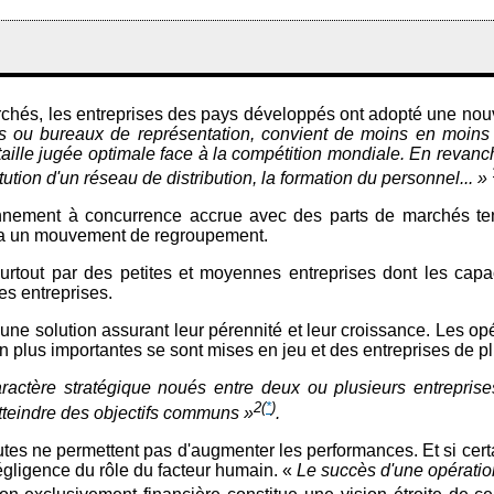
chés, les entreprises des pays développés ont adopté une nouvel
ales ou bureaux de représentation, convient de moins en moins
ille jugée optimale face à la compétition mondiale. En revanche
ution d'un réseau de distribution, la formation du personnel... »
nnement à concurrence accrue avec des parts de marchés ten
via un mouvement de regroupement.
rtout par des petites et moyennes entreprises dont les capaci
es entreprises.
ne solution assurant leur pérennité et leur croissance. Les op
plus importantes se sont mises en jeu et des entreprises de p
actère stratégique noués entre deux ou plusieurs entreprise
2
(
*
)
atteindre des objectifs communs »
.
utes ne permettent pas d'augmenter les performances. Et si cert
gligence du rôle du facteur humain. «
Le succès d'une opération