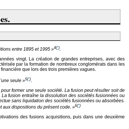
es.
4
(
*
)
itions entre 1895 et 1995 »
.
nnées vingt. La création de grandes entreprises, avec des
ractérisée par la formation de nombreux conglomérats dans les
financière que lors des trois premières vagues.
5
(
*
)
u'une seule »
.
 pour former une seule société. La fusion peut résulter soit de
i. La fusion entraîne la dissolution des sociétés fusionnées ou
ffectue sans liquidation des sociétés fusionnées ou absorbées.
6
(
*
)
nt aux dispositions du présent code. »
tivations des fusions acquisitions, puis dans une deuxième