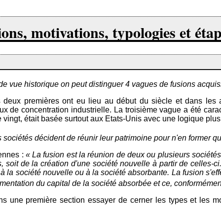
ons, motivations, typologies et étap
de vue historique on peut distinguer 4 vagues de fusions acquis
eux premières ont eu lieu au début du siècle et dans les a
aux de concentration industrielle. La troisième vague a été ca
ingt, était basée surtout aux Etats-Unis avec une logique plus 
s sociétés décident de réunir leur patrimoine pour n'en former q
iennes :
« La fusion est la réunion de deux ou plusieurs sociétés
, soit de la création d'une société nouvelle à partir de celles-c
à la société nouvelle ou à la société absorbante. La fusion s'e
augmentation du capital de la société absorbée et ce, conforméme
 une première section essayer de cerner les types et les mo