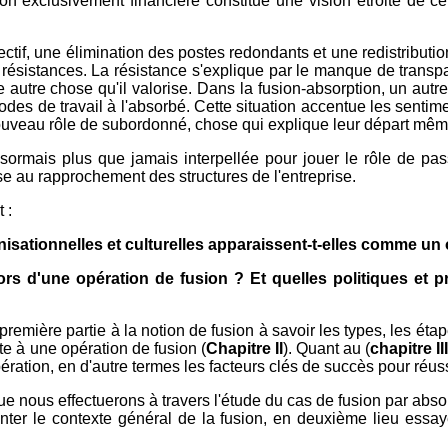
on exclusivement financière constitue une vision étroite de 
ectif, une élimination des postes redondants et une redistribut
 résistances. La résistance s'explique par le manque de transpar
te autre chose qu'il valorise. Dans la fusion-absorption, un autr
es de travail à l'absorbé. Cette situation accentue les sentimen
 nouveau rôle de subordonné, chose qui explique leur départ mêm
ormais plus que jamais interpellée pour jouer le rôle de passe
e au rapprochement des structures de l'entreprise.
 :
tionnelles et culturelles apparaissent-t-elles comme un o
lors d'une opération de fusion ? Et quelles politiques et
remière partie à la notion de fusion à savoir les types, les étap
e à une opération de fusion (
Chapitre II
). Quant au (
chapitre II
ération, en d'autre termes les facteurs clés de succès pour réuss
 nous effectuerons à travers l'étude du cas de fusion par absor
nter le contexte général de la fusion, en deuxième lieu essay