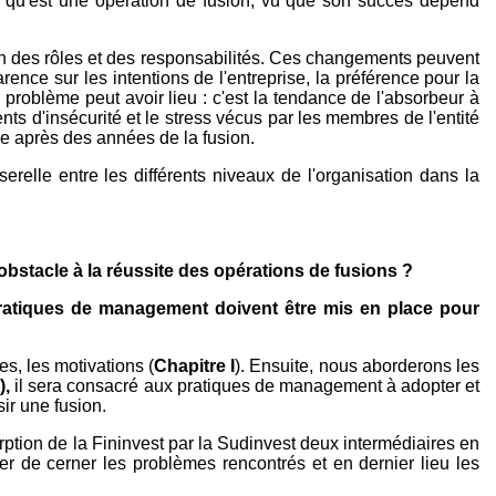
ce qu'est une opération de fusion, vu que son succès dépend
ion des rôles et des responsabilités. Ces changements peuvent
ence sur les intentions de l'entreprise, la préférence pour la
e problème peut avoir lieu : c'est la tendance de l'absorbeur à
ts d'insécurité et le stress vécus par les membres de l'entité
e après des années de la fusion.
relle entre les différents niveaux de l'organisation dans la
bstacle à la réussite des opérations de fusions ?
 pratiques de management doivent être mis en place pour
es, les motivations (
Chapitre I
). Ensuite, nous aborderons les
I),
il sera consacré aux pratiques de management à adopter et
ir une fusion.
ption de la Fininvest par la Sudinvest deux intermédiaires en
er de cerner les problèmes rencontrés et en dernier lieu les