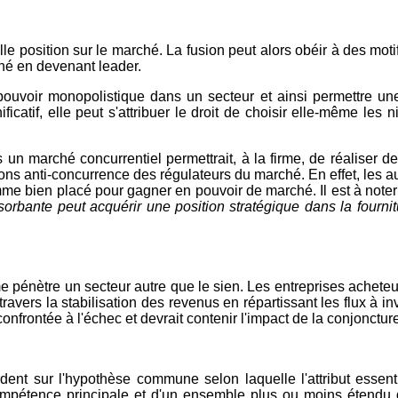
e position sur le marché. La fusion peut alors obéir à des motif
ché en devenant leader.
pouvoir monopolistique dans un secteur et ainsi permettre une
ficatif, elle peut s'attribuer le droit de choisir elle-même le
ns un marché concurrentiel permettrait, à la firme, de réaliser
tions anti-concurrence des régulateurs du marché. En effet, les 
 bien placé pour gagner en pouvoir de marché. Il est à noter 
bsorbante peut acquérir une position stratégique dans la fournitu
rme pénètre un secteur autre que le sien. Les entreprises acheteu
ravers la stabilisation des revenus en répartissant les flux à i
frontée à l'échec et devrait contenir l'impact de la conjoncture 
ent sur l'hypothèse commune selon laquelle l'attribut essent
ompétence principale et d'un ensemble plus ou moins étendu