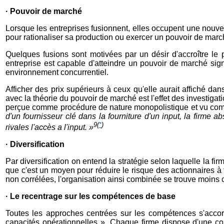
· Pouvoir de marché
Lorsque les entreprises fusionnent, elles occupent une nouvell
pour rationaliser sa production ou exercer un pouvoir de mar
Quelques fusions sont motivées par un désir d'accroître le 
entreprise est capable d'atteindre un pouvoir de marché signi
environnement concurrentiel.
Afficher des prix supérieurs à ceux qu'elle aurait affiché da
avec la théorie du pouvoir de marché est l'effet des investiga
perçue comme procédure de nature monopolistique et vu comme
d'un fournisseur clé dans la fourniture d'un input, la firme a
9
(
*
)
rivales l'accès a l'input. »
· Diversification
Par diversification on entend la stratégie selon laquelle la fi
que c'est un moyen pour réduire le risque des actionnaires à t
non corrélées, l'organisation ainsi combinée se trouve moins con
· Le recentrage sur les compétences de base
Toutes les approches centrées sur les compétences s'accord
capacités opérationnelles ». Chaque firme dispose d'une c