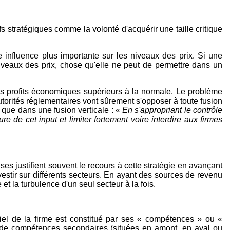
s stratégiques comme la volonté d'acquérir une taille critique
 influence plus importante sur les niveaux des prix. Si une
s niveaux des prix, chose qu'elle ne peut de permettre dans un
 des profits économiques supérieurs à la normale. Le problème
autorités réglementaires vont sûrement s'opposer à toute fusion
que dans une fusion verticale : «
En s'appropriant le contrôle
re de cet input et limiter fortement voire interdire aux firmes
ses justifient souvent le recours à cette stratégie en avançant
nvestir sur différents secteurs. En ayant des sources de revenu
et la turbulence d'un seul secteur à la fois.
iel de la firme est constitué par ses « compétences » ou «
 de compétences secondaires (situées en amont, en aval ou