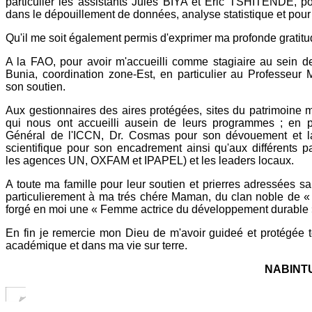
particulier les assistants Jules BIYA et Éric TSHITENDE, pou
dans le dépouillement de données, analyse statistique et pour 
Qu'il me soit également permis d'exprimer ma profonde gratitu
A la FAO, pour avoir m'accueilli comme stagiaire au sein d
Bunia, coordination zone-Est, en particulier au Professe
son soutien.
Aux gestionnaires des aires protégées, sites du patrimoine
qui nous ont accueilli ausein de leurs programmes ; en par
Général de l'ICCN, Dr. Cosmas pour son dévouement et la 
scientifique pour son encadrement ainsi qu'aux différents 
les agences UN, OXFAM et IPAPEL) et les leaders locaux.
A toute ma famille pour leur soutien et prierres adressées s
particulierement à ma trés chére Maman, du clan noble de 
forgé en moi une « Femme actrice du développement durable 
En fin je remercie mon Dieu de m'avoir guideé et protégée 
académique et dans ma vie sur terre.
NABINT