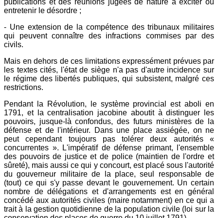
publications et des réunions jugées de nature à exciter ou
entretenir le désordre ;
- Une extension de la compétence des tribunaux militaires
qui peuvent connaître des infractions commises par des
civils.
Mais en dehors de ces limitations expressément prévues par
les textes cités, l'état de siège n'a pas d'autre incidence sur
le régime des libertés publiques, qui subsistent, malgré ces
restrictions.
Pendant la Révolution, le système provincial est aboli en
1791, et la centralisation jacobine aboutit à distinguer les
pouvoirs, jusque-là confondus, des futurs ministères de la
défense et de l'intérieur. Dans une place assiégée, on ne
peut cependant toujours pas tolérer deux autorités «
concurrentes ». L'impératif de défense primant, l'ensemble
des pouvoirs de justice et de police (maintien de l'ordre et
sûreté), mais aussi ce qui y concourt, est placé sous l'autorité
du gouverneur militaire de la place, seul responsable de
(tout) ce qui s'y passe devant le gouvernement. Un certain
nombre de délégations et d'arrangements est en général
concédé aux autorités civiles (maire notamment) en ce qui a
trait à la gestion quotidienne de la population civile (loi sur la
conservation des places de guerre du 10 juillet 1791).