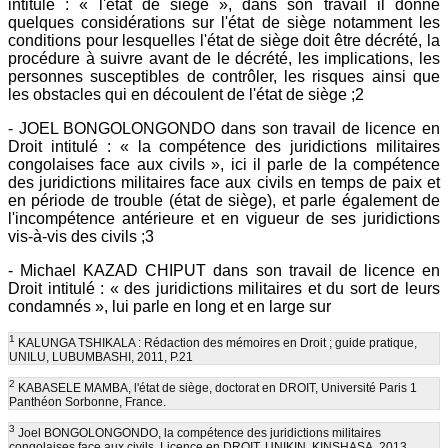
intitulé : « l'état de siège », dans son travail il donne
quelques considérations sur l'état de siège notamment les
conditions pour lesquelles l'état de siège doit être décrété, la
procédure à suivre avant de le décrété, les implications, les
personnes susceptibles de contrôler, les risques ainsi que
les obstacles qui en découlent de l'état de siège ;2
- JOEL BONGOLONGONDO dans son travail de licence en
Droit intitulé : « la compétence des juridictions militaires
congolaises face aux civils », ici il parle de la compétence
des juridictions militaires face aux civils en temps de paix et
en période de trouble (état de siège), et parle également de
l'incompétence antérieure et en vigueur de ses juridictions
vis-à-vis des civils ;3
- Michael KAZAD CHIPUT dans son travail de licence en
Droit intitulé : « des juridictions militaires et du sort de leurs
condamnés », lui parle en long et en large sur
1
KALUNGA TSHIKALA : Rédaction des mémoires en Droit ; guide pratique,
UNILU, LUBUMBASHI, 2011, P.21
2
KABASELE MAMBA, l'état de siège, doctorat en DROIT, Université Paris 1
Panthéon Sorbonne, France.
3
Joel BONGOLONGONDO, la compétence des juridictions militaires
congolaises face aux civils, Licence en DROIT, UNIKIN, KINSHASA, 2013.