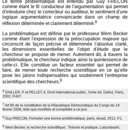
Le terme problématique est entendu par Guy FRECON
comme étant le fil conducteur de l'argumentation qui permet
d'introduire chez le correcteur ou auditeur, le sentiment d'une
logique argumentatrice convaincante dans un champ de
8
réflexion déterminée et clairement déterminé.
La problématique est définie par le professeur Wem Becker
comme étant l'expression de la préoccupation majeure qui
circonscrit de façon précise et déterminée l'absolue clarté,
les dimensions essentielles de l'objet d'étude que le
chercheur se propose de mener. Autrement dit, à travers la
problématique, le chercheur indique ainsi la quintessence de
celle-ci. Elle constitue un facteur essentiel qui permet de
faire, de mener toute recherche scientifique en ce qu'elle
pose les jalons indispensables qui soutiennent l'entreprise
9
scientifique des chercheurs.
6
DAILLER, P. et PELLET, A, Droit international public, 7eme éd. Dalloz, Paris,
2002, P.407.
7
Art 85 de la constitution de la République Démocratique du Congo du 18
février 2006, telle que modifiée et complétée a ce jour.
8
Guy FRECON, Formuler une bonne problématique, paris, durad, 2012, P.1.
9
Wem Becker, la recherche scientifique : Théorie et pratique, Lubumbashi,