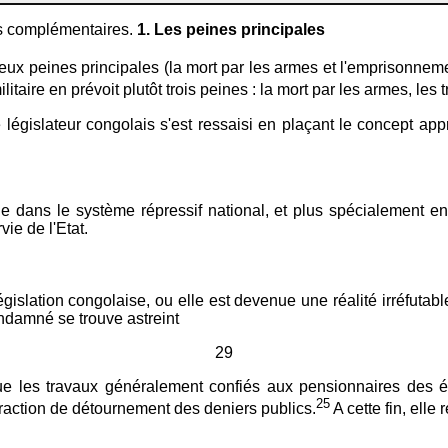
nes complémentaires.
1. Les peines principales
eux peines principales (la mort par les armes et l'emprisonnement
ire en prévoit plutôt trois peines : la mort par les armes, les 
égislateur congolais s'est ressaisi en plaçant le concept app
e dans le système répressif national, et plus spécialement en 
vie de l'Etat.
gislation congolaise, ou elle est devenue une réalité irréfutabl
ondamné se trouve astreint
29
e les travaux généralement confiés aux pensionnaires des éta
25
nfraction de détournement des deniers publics.
A cette fin, elle