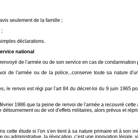
l'avis seulement de la famille ;
 ;
simples déclarations.
service national
st renvoyé de l'armée ou de son service en cas de condamnation p
oi de l'armée ou de la police...conserve toute sa nature d'un
, le renvoi est régi par l'art 84 du décret-loi du 9 juin 1965 por
 février 1986 que la peine de renvoi de l'armée a recouvré cette
e détournement ou de vol d'effets militaires, alors prévus et répr
ns cette étude si l'on s'en tient à sa nature primaire et à son in
u administrative, la révocation, c'est une innovation légale, vi