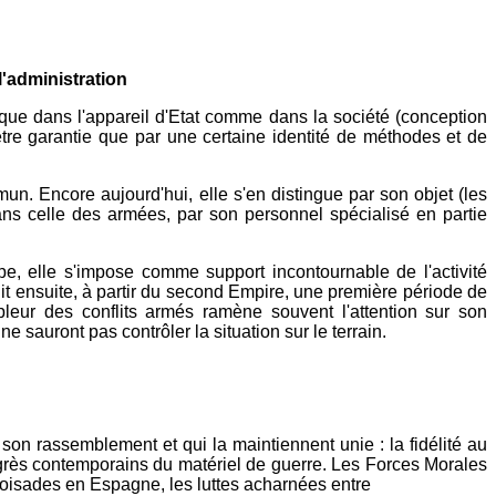
l'administration
tique dans l'appareil d'Etat comme dans la société (conception
être garantie que par une certaine identité de méthodes et de
mmun. Encore aujourd'hui, elle s'en distingue par son objet (les
ans celle des armées, par son personnel spécialisé en partie
e, elle s'impose comme support incontournable de l'activité
t ensuite, à partir du second Empire, une première période de
pleur des conflits armés ramène souvent l'attention sur son
e sauront pas contrôler la situation sur le terrain.
son rassemblement et qui la maintiennent unie : la fidélité au
ogrès contemporains du matériel de guerre. Les Forces Morales
roisades en Espagne, les luttes acharnées entre