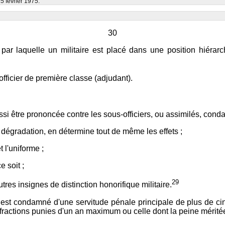
5 février 1975.
30
ar laquelle un militaire est placé dans une position hiérarchi
officier de première classe (adjudant).
ssi être prononcée contre les sous-officiers, ou assimilés, con
a dégradation, en détermine tout de même les effets ;
t l'uniforme ;
e soit ;
29
utres insignes de distinction honorifique militaire.
 est condamné d'une servitude pénale principale de plus de ci
infractions punies d'un an maximum ou celle dont la peine mérit