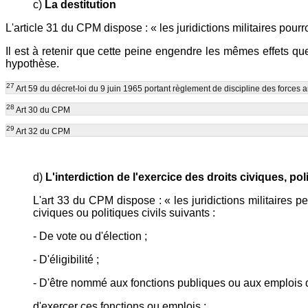
c)
La destitution
L'article 31 du CPM dispose : « les juridictions militaires pour
Il est à retenir que cette peine engendre les mêmes effets qu
hypothèse.
27
Art 59 du décret-loi du 9 juin 1965 portant règlement de discipline des forces
28
Art 30 du CPM
29
Art 32 du CPM
d)
L'interdiction de l'exercice des droits civiques, pol
L'art 33 du CPM dispose : « les juridictions militaires pe
civiques ou politiques civils suivants :
- De vote ou d'élection ;
- D'éligibilité ;
- D'être nommé aux fonctions publiques ou aux emplois d
d'exercer ces fonctions ou emplois ;