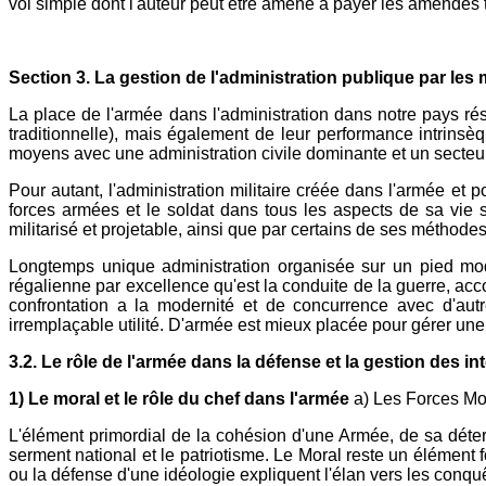
vol simple dont l'auteur peut être amené à payer les amendes 
Section 3. La gestion de l'administration publique par les m
La place de l'armée dans l'administration dans notre pays rés
traditionnelle), mais également de leur performance intrinsè
moyens avec une administration civile dominante et un secteu
Pour autant, l'administration militaire créée dans l'armée et p
forces armées et le soldat dans tous les aspects de sa vie 
militarisé et projetable, ainsi que par certains de ses méthode
Longtemps unique administration organisée sur un pied mode
régalienne par excellence qu'est la conduite de la guerre, a
confrontation a la modernité et de concurrence avec d'autr
irremplaçable utilité. D'armée est mieux placée pour gérer une p
3.2. Le rôle de l'armée dans la défense et la gestion des in
1) Le moral et le rôle du chef dans l'armée
a) Les Forces Mo
L'élément primordial de la cohésion d'une Armée, de sa déterm
serment national et le patriotisme. Le Moral reste un élémen
ou la défense d'une idéologie expliquent l'élan vers les conq