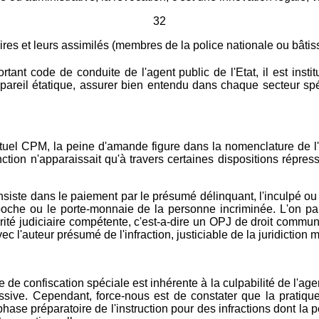
32
taires et leurs assimilés (membres de la police nationale ou bâtis
ant code de conduite de l'agent public de l'Etat, il est insti
reil étatique, assurer bien entendu dans chaque secteur spécifi
uel CPM, la peine d'amande figure dans la nomenclature de l'art 
ion n'apparaissait qu'à travers certaines dispositions répress
siste dans le paiement par le présumé délinquant, l'inculpé o
a poche ou le porte-monnaie de la personne incriminée. L'on par
rité judiciaire compétente, c'est-a-dire un OPJ de droit commun 
 l'auteur présumé de l'infraction, justiciable de la juridiction mi
ne de confiscation spéciale est inhérente à la culpabilité de l'ag
pressive. Cependant, force-nous est de constater que la pratiq
 phase préparatoire de l'instruction pour des infractions dont la 