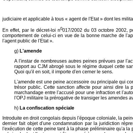
judiciaire et applicable à tous « agent de l'Etat » dont les mili
0
En effet, par le décret-loi n
017/2002 du 03 octobre 2002, port
comportement de celui-ci en vue de la bonne marche de l'appa
l'agent public de l'Etat ».
g)
L'amende
A l'instar de nombreuses autres peines prévues par l'act
rapport au CJM abrogé sous le régime duquel cette sanct
Quoi qu'il en soit, il importe d'en cerner le sens.
L'amende est une peine accessoire ou principale qui con
trésor public. Cette sanction affecte pour ainsi dire l
marchandage entre l'accusé pour une infraction et l'auto
l'OPJ militaire la prérogative de transiger les amendes avec
h)
La confiscation spéciale
Introduite en droit congolais depuis l'époque coloniale, la pei
dernier fait objet d'une condamnation par la juridiction ré
l'exécution de cette peine tant à la phase préliminaire qu'a la