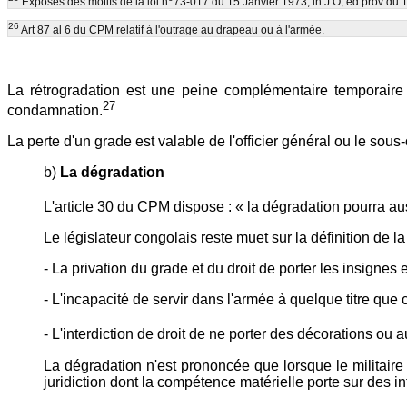
Exposés des motifs de la loi n
73-017 du 15 Janvier 1973, in J.O, éd prov du 1
26
Art 87 al 6 du CPM relatif à l'outrage au drapeau ou à l'armée.
La rétrogradation est une peine complémentaire temporaire p
27
condamnation.
La perte d'un grade est valable de l'officier général ou le sous-
b)
La dégradation
L'article 30 du CPM dispose : « la dégradation pourra au
Le législateur congolais reste muet sur la définition de l
- La privation du grade et du droit de porter les insignes e
- L'incapacité de servir dans l'armée à quelque titre que c
- L'interdiction de droit de ne porter des décorations ou a
La dégradation n'est prononcée que lorsque le militaire
juridiction dont la compétence matérielle porte sur des 