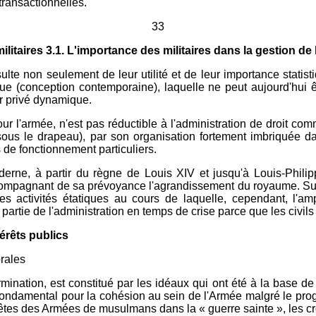
transactionnelles.
33
ilitaires 3.1. L'importance des militaires dans la gestion de 
ulte non seulement de leur utilité et de leur importance statis
que (conception contemporaine), laquelle ne peut aujourd'hui 
r privé dynamique.
our l'armée, n'est pas réductible à l'administration de droit co
sous le drapeau), par son organisation fortement imbriquée d
s de fonctionnement particuliers.
rne, à partir du règne de Louis XIV et jusqu'à Louis-Philipp
ccompagnant de sa prévoyance l'agrandissement du royaume. Sui
es activités étatiques au cours de laquelle, cependant, l'am
artie de l'administration en temps de crise parce que les civils n
térêts publics
rales
ination, est constitué par les idéaux qui ont été à la base de 
t fondamental pour la cohésion au sein de l'Armée malgré le pr
uêtes des Armées de musulmans dans la « guerre sainte », les c