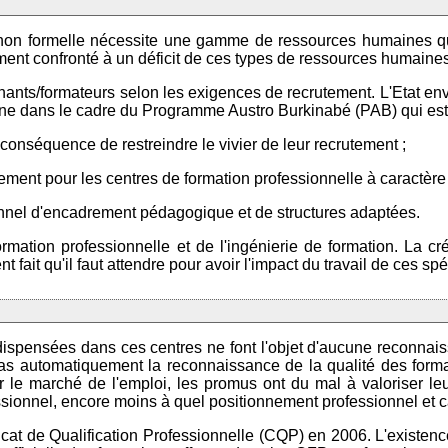
 non formelle nécessite une gamme de ressources humaines qua
ment confronté à un déficit de ces types de ressources humaines.
nants/formateurs selon les exigences de recrutement. L'Etat env
enne dans le cadre du Programme Austro Burkinabé (PAB) qui est
r conséquence de restreindre le vivier de leur recrutement ;
ement pour les centres de formation professionnelle à caractère
rsonnel d'encadrement pédagogique et de structures adaptées.
ormation professionnelle et de l'ingénierie de formation. La cr
 fait qu'il faut attendre pour avoir l'impact du travail de ces spé
ispensées dans ces centres ne font l'objet d'aucune reconnaissan
 pas automatiquement la reconnaissance de la qualité des forma
ur le marché de l'emploi, les promus ont du mal à valoriser le
fessionnel, encore moins à quel positionnement professionnel et c
icat de Qualification Professionnelle (CQP) en 2006. L'existenc