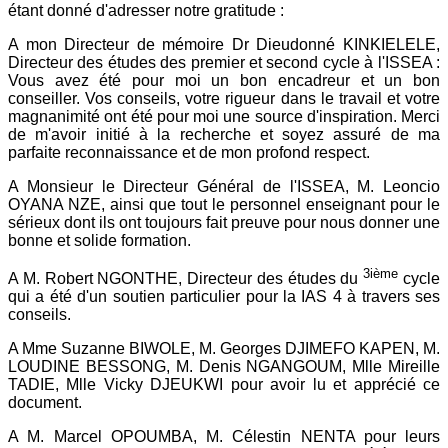
étant donné d'adresser notre gratitude :
A mon Directeur de mémoire Dr Dieudonné KINKIELELE,
Directeur des études des premier et second cycle à l'ISSEA :
Vous avez été pour moi un bon encadreur et un bon
conseiller. Vos conseils, votre rigueur dans le travail et votre
magnanimité ont été pour moi une source d'inspiration. Merci
de m'avoir initié à la recherche et soyez assuré de ma
parfaite reconnaissance et de mon profond respect.
A Monsieur le Directeur Général de l'ISSEA, M. Leoncio
OYANA NZE, ainsi que tout le personnel enseignant pour le
sérieux dont ils ont toujours fait preuve pour nous donner une
bonne et solide formation.
3ième
A M. Robert NGONTHE, Directeur des études du
cycle
qui a été d'un soutien particulier pour la IAS 4 à travers ses
conseils.
A Mme Suzanne BIWOLE, M. Georges DJIMEFO KAPEN, M.
LOUDINE BESSONG, M. Denis NGANGOUM, Mlle Mireille
TADIE, Mlle Vicky DJEUKWI pour avoir lu et apprécié ce
document.
A M. Marcel OPOUMBA, M. Célestin NENTA pour leurs