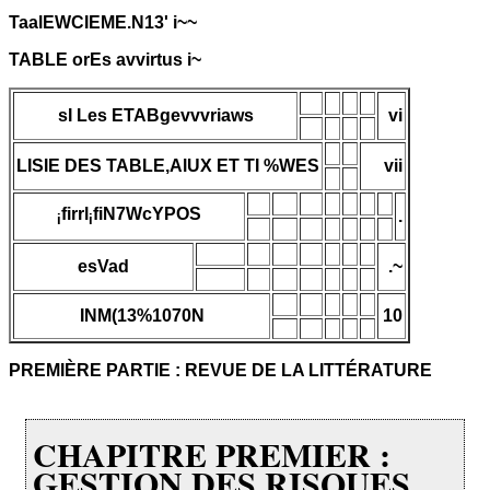
TaalEWCIEME.N13' i~~
TABLE orEs avvirtus i~
sI Les ETABgevvvriaws
vi
LISIE DES TABLE,AlUX ET TI %WES
vii
firrl
fiN7WcYPOS
.
i
i
esVad
.~
INM(13%1070N
10
PREMIÈRE PARTIE : REVUE DE LA LITTÉRATURE
CHAPITRE PREMIER :
GESTION DES RISQUES