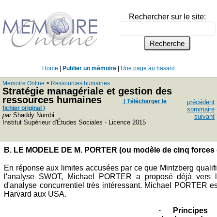
Rechercher sur le site:
Home
|
Publier un mémoire
|
Une page au hasard
Memoire Online
>
Ressources humaines
Stratégie managériale et gestion des
ressources humaines
( Télécharger le
précédent
fichier original )
sommaire
par
Shaddy Numbi
suivant
Institut Supérieur d'Études Sociales - Licence 2015
B. LE MODELE DE M. PORTER (ou modèle de cinq forces d
En réponse aux limites accusées par ce que Mintzberg qualifie
l'analyse SWOT, Michael PORTER a proposé déjà vers l
d'analyse concurrentiel très intéressant. Michael PORTER est
Harvard aux USA.
· Principes