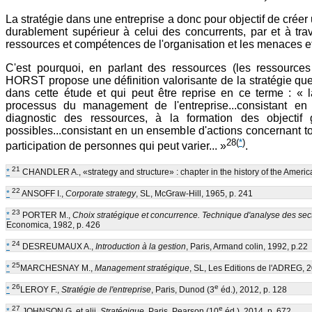
La stratégie dans une entreprise a donc pour objectif de créer
durablement supérieur à celui des concurrents, par et à tr
ressources et compétences de l'organisation et les menaces e
C'est pourquoi, en parlant des ressources (les ressou
HORST propose une définition valorisante de la stratégie que 
dans cette étude et qui peut être reprise en ce terme : « 
processus du management de l'entreprise...consistant en
diagnostic des ressources, à la formation des objectif
possibles...consistant en un ensemble d'actions concernant tou
28
(
*
)
participation de personnes qui peut varier... »
.
21
*
CHANDLER A., «strategy and structure» : chapter in the history of the Americ
22
*
ANSOFF I.,
Corporate strategy
, SL, McGraw-Hill, 1965, p. 241
23
*
PORTER M.,
Choix stratégique et concurrence. Technique d'analyse des sect
Economica, 1982, p. 426
24
*
DESREUMAUX A.,
Introduction à la gestion
, Paris, Armand colin, 1992, p.22
25
*
MARCHESNAY M.,
Management stratégique
, SL, Les Editions de l'ADREG, 2
26
e
*
LEROY F.,
Stratégie de l'entreprise
, Paris, Dunod (3
éd.), 2012, p. 128
27
e
*
JOHNSON G. et alii,
Stratégique
, Paris, Pearson (10
éd.), 2014, p. 672