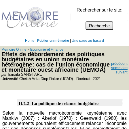
Rechercher sur le site:
Home
|
Publier un mémoire
|
Une page au hasard
Memoire Online
>
Economie et Finance
Effets de débordement des politiques
budgétaires en union monétaire
hétérogène: cas de l'union économique
précédent
sommaire
et monétaire ouest africaine (UEMOA)
suivant
par
Ismaila SANGHARE
Université Cheikh Anta Diop Dakar (UCAD) - Doctorat 2021
II.2.2- La politique de relance budgétaire
Selon la nouvelle macroéconomie keynésienne avec
Mankiw (2007) ; Akerlof (1970) ; Geenwald (1980) les
gouvernements pourraient efficacement relancer l'économie
par des dépenses supplémentaires. Elles permettraient de