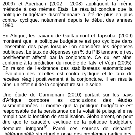
2009) et Auerbach (2002 ; 2008) appliquent la même
méthode à ces mêmes Etats. Le résultat conclue que la
politique budgétaire discrétionnaire a été de plus en plus
contra- cyclique, notamment depuis le début des années
1990.
En Afrique, les travaux de Guillaumont et Tapsoba, (2009)
montrent que la politique budgétaire est pro cyclique dans
l'ensemble des pays lorsque l'on considère les dépenses
publiques. Le taux de dépenses (en % du PIB tendanciel) est
positivement affecté par la conjoncture. Ce qui est ainsi
conforme à la prédiction du modèle de Talvi et Végh (2005).
En raison de l'existence des stabilisateurs automatiques,
l'évolution des recettes est contra cyclique et le taux de
recettes réagit positivement à la conjoncture. Il en résulte
ainsi un effet nul de la conjoncture sur le solde.
Une étude de Carmignani (2010) portant sur les pays
d'Afrique corrobore les conclusions des études
susmentionnées. Il montre que la politique budgétaire est
responsable de la persistance de la volatilité puisqu'elle ne
remplit pas la fonction de stabilisation. Globalement, on peut
dire que le caractère cyclique de la politique budgétaire
16
demeure intrigant
. Parmi ces sources de disparité,
l'hétérogénéité structurelle pose des problèmes particuliers,