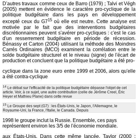
D'autres travaux comme ceux de Barro (1979) ; Talvi et Végh
(2005) mettent en évidence le caractère pro-cyclique de la
politique budgétaire dans les pays en développement
15
excepté ceux du G7
où elle est neutre. Cette analyse est
motivée par le fait que des interventions budgétaires
discrétionnaires peuvent s'avérer pro-cycliques : c'est le cas
d'un resserrement budgétaire en période de récession.
Bénassy et Carton (2004) utilisant la méthode des Moindres
Carrés Ordinaires (MCO) examinent la corrélation entre le
solde budgétaire structurel et le niveau (signe) de l'écart de
production et concluent que la politique budgétaire a été pro-
cyclique dans la zone euro entre 1999 et 2006, alors qu'elle
a été contra-cyclique
14
Le débat sur l'efficacité de la politique budgétaire dépasse l'objet de cet
article. Voir, à ce sujet, une autre contribution (celle de Jérôme Creel, Éric
Heyer et Mathieu Plane) dans cette revue
15
Le Groupe des sept (G7) : les États-Unis, le Japon, l'Allemagne, le
Royaume-Uni, la France, l'Italie, le Canada. Depuis
1998 le groupe inclut la Russie. Ensemble, ces pays
représentent environ les 3/5 de l'économie mondiale.
aux États-Unis. Dans cette même lancée, Taylor (2000 ;