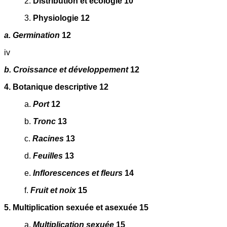
2.
Distribution et écologie 10
3.
Physiologie 12
a. Germination
12
iv
b. Croissance et développement
12
4. Botanique descriptive 12
a.
Port
12
b.
Tronc
13
c.
Racines
13
d.
Feuilles
13
e.
Inflorescences et fleurs
14
f.
Fruit et noix
15
5. Multiplication sexuée et asexuée 15
a.
Multiplication sexuée
15