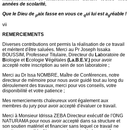
années de scolarité,
Que le Dieu de
aix fasse en vous ce
ui lui est a
réable !
p
q
g
vii
REMERCIEMENTS
Diverses contributions ont permis la réalisation de ce travail
et méritent d'être saluées. Merci au Pr Joseph Issaka
BOUSSIM, Professeur Titulaire, Directeur du
La
boratoire de
B
iologie et
E
cologie
V
égétales
(La.B.E.V.)
pour avoir
accepté notre inscription au sein de son laboratoire ;
Merci au Dr Issa NOMBRE, Maître de Conférences, notre
directeur de mémoire pour nous avoir guidé tout au long du
déroulement des travaux, merci pour vos conseils, votre
disponibilité et votre patience ;
Mes remerciements chaleureux vont également aux
membres du jury pour avoir accepté d'évaluer ce travail.
Merci à Monsieur Idrissa ZEBA Directeur exécutif de l'ONG
NATURAMA pour nous avoir accepté dans sa structure et
son soutien matériel et financier sans lequel ce travail ne