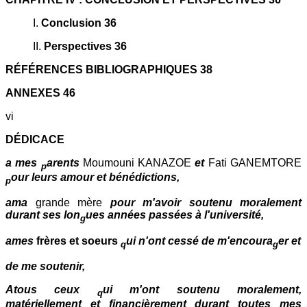
I.
Conclusion 36
II.
Perspectives 36
RÉFÉRENCES BIBLIOGRAPHIQUES 38
ANNEXES 46
vi
DÉDICACE
a mes
arents
Moumouni KANAZOE
et
Fati GANEMTORE
p
our leurs amour et bénédictions,
p
ama
grande mère
pour m'avoir soutenu moralement
durant ses lon
ues années passées à l'université,
g
ames
frères et soeurs
ui n'ont cessé de m'encoura
er et
q
g
de me soutenir,
Atous ceux
ui m'ont soutenu moralement,
q
matériellement et financièrement durant toutes mes