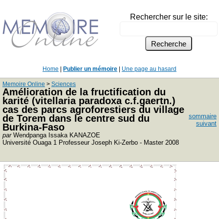
Rechercher sur le site:
Home
|
Publier un mémoire
|
Une page au hasard
Memoire Online
>
Sciences
Amélioration de la fructification du
karité (vitellaria paradoxa c.f.gaertn.)
cas des parcs agroforestiers du village
sommaire
de Torem dans le centre sud du
suivant
Burkina-Faso
par
Wendpanga Issaka KANAZOE
Université Ouaga 1 Professeur Joseph Ki-Zerbo - Master 2008