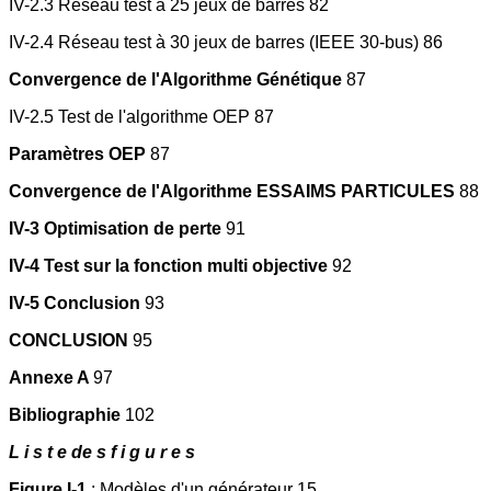
IV-2.3 Réseau test à 25 jeux de barres 82
IV-2.4 Réseau test à 30 jeux de barres (IEEE 30-bus) 86
Convergence de l'Algorithme Génétique
87
IV-2.5 Test de l'algorithme OEP 87
Paramètres OEP
87
Convergence de l'Algorithme ESSAIMS PARTICULES
88
IV-3 Optimisation de perte
91
IV-4 Test sur la fonction multi objective
92
IV-5 Conclusion
93
CONCLUSION
95
Annexe A
97
Bibliographie
102
L i s t e de s f i g u r e s
Figure I-1
: Modèles d'un générateur 15