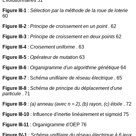
Evolutionnaires 51
Figure III-1
:
Sélection par la méthode de la roue de loterie
60
Figure III-2
:
Principe de croissement en un point
. 62
Figure III-3
:
Principe de croissement en deux points
62
Figure III-4
:
Croisement uniforme
. 63
Figure III-5
:
Opérateur de mutation
63
Figure III-6
:
Organigramme d'un algorithme génétique
64
Figure III-7
: S
chéma unifilaire de réseau électrique
. 65
Figure III-8
:
Schéma de principe du déplacement d'une
particule
. 71
Figure III-9
:
(a) anneau (avec n = 2), (b) rayon, (c) étoile
. 72
Figure III-10
: Influence d'inertie linéairement et sigmoid 75
Figure III-11
: Organigramme d'OEP 76
Figure IV-1
:
Schéma unifilaire du réseau électrique à 6 jeux