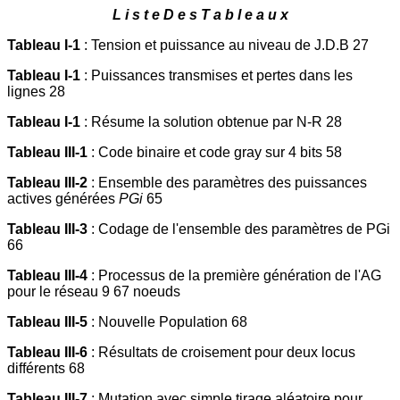
L i s t e D e s T a b l e a u x
Tableau I-1
: Tension et puissance au niveau de J.D.B 27
Tableau I-1
: Puissances transmises et pertes dans les
lignes 28
Tableau I-1
: Résume la solution obtenue par N-R 28
Tableau III-1
: Code binaire et code gray sur 4 bits 58
Tableau III-2
: Ensemble des paramètres des puissances
actives générées
PGi
65
Tableau III-3
: Codage de l'ensemble des paramètres de PGi
66
Tableau III-4
: Processus de la première génération de l'AG
pour le réseau 9 67 noeuds
Tableau III-5
: Nouvelle Population 68
Tableau III-6
: Résultats de croisement pour deux locus
différents 68
Tableau III-7
: Mutation avec simple tirage aléatoire pour