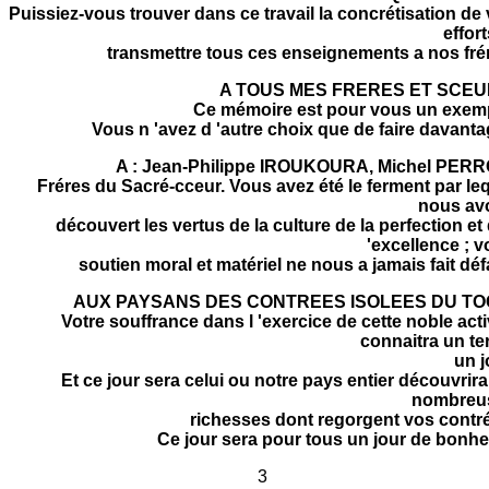
Puissiez-vous trouver dans ce travail la concrétisation de
effort
transmettre tous ces enseignements a nos fré
A TOUS MES FRERES ET SCEU
Ce mémoire est pour vous un exem
Vous n 'avez d 'autre choix que de faire davanta
A : Jean-Philippe IROUKOURA, Michel PERR
Fréres du Sacré-cceur. Vous avez été le ferment par le
nous av
découvert les vertus de la culture de la perfection et 
'excellence ; v
soutien moral et matériel ne nous a jamais fait déf
AUX PAYSANS DES CONTREES ISOLEES DU TO
Votre souffrance dans l 'exercice de cette noble acti
connaitra un t
un j
Et ce jour sera celui ou notre pays entier découvrira
nombreu
richesses dont regorgent vos contr
Ce jour sera pour tous un jour de bonhe
3