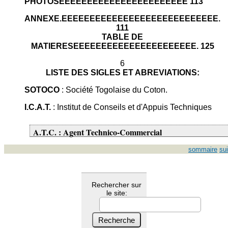
PHOTOSEEEEEEEEEEEEEEEEEEEEEEE 113
ANNEXE.EEEEEEEEEEEEEEEEEEEEEEEEEEEE.
111
TABLE DE
MATIERESEEEEEEEEEEEEEEEEEEEEEE. 125
6
LISTE DES SIGLES ET ABREVIATIONS:
SOTOCO
: Société Togolaise du Coton.
I.C.A.T.
: Institut de Conseils et d'Appuis Techniques
A.T.C. : Agent Technico-Commercial
sommaire
su
Rechercher sur
le site: