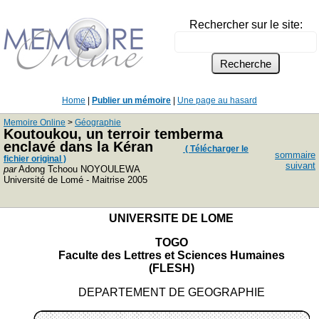
Rechercher sur le site:
Home
|
Publier un mémoire
|
Une page au hasard
Memoire Online
>
Géographie
Koutoukou, un terroir temberma
enclavé dans la Kéran
( Télécharger le
sommaire
fichier original )
suivant
par
Adong Tchoou NOYOULEWA
Université de Lomé - Maitrise 2005
UNIVERSITE DE LOME
TOGO
Faculte des Lettres et Sciences Humaines
(FLESH)
DEPARTEMENT DE GEOGRAPHIE