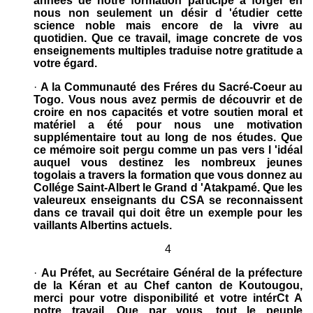
années de notre formation participé a forger en
nous non seulement un désir d 'étudier cette
science noble mais encore de la vivre au
quotidien. Que ce travail, image concrete de vos
enseignements multiples traduise notre gratitude a
votre égard.
·
A la Communauté des Fréres du Sacré-Coeur au
Togo. Vous nous avez permis de découvrir et de
croire en nos capacités et votre soutien moral et
matériel a été pour nous une motivation
supplémentaire tout au long de nos études. Que
ce mémoire soit pergu comme un pas vers l 'idéal
auquel vous destinez les nombreux jeunes
togolais a travers la formation que vous donnez au
Collége Saint-Albert le Grand d 'Atakpamé. Que les
valeureux enseignants du CSA se reconnaissent
dans ce travail qui doit être un exemple pour les
vaillants Albertins actuels.
4
·
Au Préfet, au Secrétaire Général de la préfecture
de la Kéran et au Chef canton de Koutougou,
merci pour votre disponibilité et votre intérCt A
notre travail. Que par vous, tout le peuple