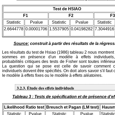
Test de HSIAO
F1
F2
F3
Statistic
Pvalue
Statistic
Pvalue
Statistic
2.6644778
0.00001706
1.5537905
0.04198282
7.3044916
Source:
construit à partir des résultats de la régress
Les résultats du test de Hsiao (1986) tableau 2 nous montren
sommes en présence d'un modèle à effets individuels,
probabilités critiques des tests de Fisher sont toutes inférie
La question qui se pose est celle de savoir comment c
individuels doivent être spécifiés. On doit alors savoir s'il faut
le modèle à effets fixes ou le modèle à effets aléatoires.
3.2.3. Étude des effets individuels
Tableau 3 : Tests de spécification et de présence d'ef
Likelihood Ratio test
Breusch et Pagan (LM test)
Hausm
Statistic
Pvalue
Statistic
Pvalue
Statisti