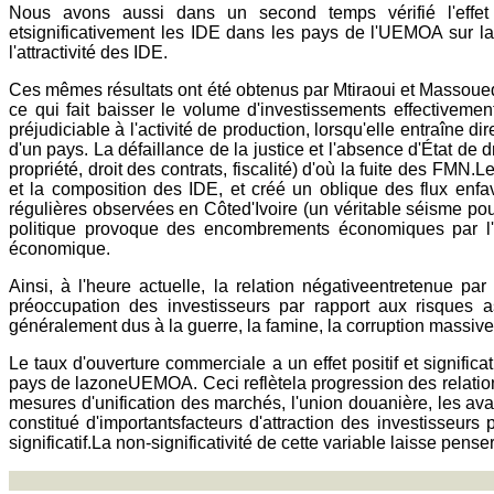
Nous avons aussi dans un second temps vérifié l'effet de l
etsignificativement les IDE dans les pays de l'UEMOA sur la 
l'attractivité des IDE.
Ces mêmes résultats ont été obtenus par Mtiraoui et Massoued (2
ce qui fait baisser le volume d'investissements effectivement 
préjudiciable à l'activité de production, lorsqu'elle entraîn
d'un pays. La défaillance de la justice et l'absence d'État de d
propriété, droit des contrats, fiscalité) d'où la fuite des FM
et la composition des IDE, et créé un oblique des flux enfav
régulières observées en Côted'Ivoire (un véritable séisme po
politique provoque des encombrements économiques par l'aff
économique.
Ainsi, à l'heure actuelle, la relation négativeentretenue par 
préoccupation des investisseurs par rapport aux risques a
généralement dus à la guerre, la famine, la corruption massive
Le taux d'ouverture commerciale a un effet positif et signific
pays de lazoneUEMOA. Ceci reflètela progression des relations
mesures d'unification des marchés, l'union douanière, les ava
constitué d'importantsfacteurs d'attraction des investisseurs
significatif.La non-significativité de cette variable laisse pen