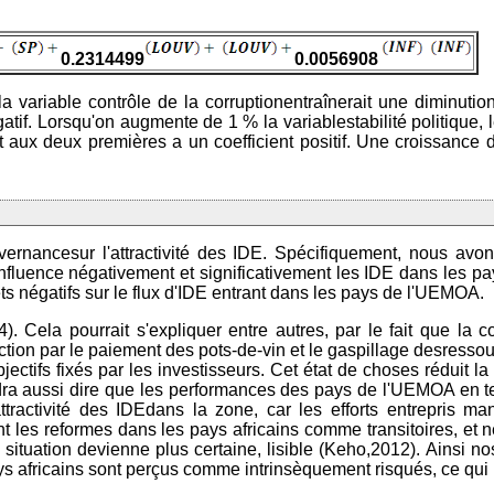
0.2314499
0.0056908
 variable contrôle de la corruptionentraînerait une diminution 
égatif. Lorsqu'on augmente de 1 % la variablestabilité politique
t aux deux premières a un coefficient positif. Une croissance d
uvernancesur l'attractivité des IDE. Spécifiquement, nous avo
on influence négativement et significativement les IDE dans les
ts négatifs sur le flux d'IDE entrant dans les pays de l'UEMOA.
 Cela pourrait s'expliquer entre autres, par le fait que la c
tion par le paiement des pots-de-vin et le gaspillage desressourc
bjectifs fixés par les investisseurs. Cet état de choses réduit 
dra aussi dire que les performances des pays de l'UEMOA en terme
tractivité des IDEdans la zone, car les efforts entrepris ma
nt les reformes dans les pays africains comme transitoires, et 
a situation devienne plus certaine, lisible (Keho,2012). Ainsi
ays africains sont perçus comme intrinsèquement risqués, ce qui 