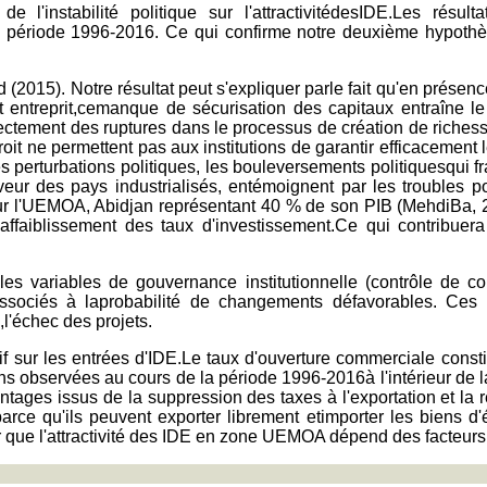
'instabilité politique sur l'attractivitédesIDE.Les résultat
période 1996-2016. Ce qui confirme notre deuxième hypothèse s
015). Notre résultat peut s'expliquer parle fait qu'en présence 
entreprit,cemanque de sécurisation des capitaux entraîne le déf
e directement des ruptures dans le processus de création de rich
roit ne permettent pas aux institutions de garantir efficacement 
N.Les perturbations politiques, les bouleversements politiquesqui
eur des pays industrialisés, entémoignent par les troubles po
ur l'UEMOA, Abidjan représentant 40 % de son PIB (MehdiBa, 201
aiblissement des taux d'investissement.Ce qui contribuera à
les variables de gouvernance institutionnelle (contrôle de corrup
ssociés à laprobabilité de changements défavorables. Ces r
,l'échec des projets.
atif sur les entrées d'IDE.Le taux d'ouverture commerciale cons
 observées au cours de la période 1996-2016à l'intérieur de la 
ntages issus de la suppression des taxes à l'exportation et la 
 parce qu'ils peuvent exporter librement etimporter les biens d'
ser que l'attractivité des IDE en zone UEMOA dépend des facteurs a