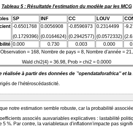
Tableau 5 : Résultatde l'estimation du modèle par les MCG
bles
SP
INF
CC
LOUV
CO
cient
-0.6501768
0.0056908
-0.8596973
0.2314499
-9.
(0.1729396)
(0.0164624)
(0.2942577)
(0.0572332)
(2.
ilité
0.000
0.730
0.003
0.000
0
Observation = 168, Nombre de pays = 8, Nombre d'année = 21,
Wald chi2(4) = 36.98, Prob > chi2 = 0.0000
réalisée à partir des données de `'opendataforafrica'' et l
igés de l'hétéroscédasticité.
que notre estimation semble robuste, car la probabilité associée 
oefficients associés auxvariables explicatives : lastabilité politi
 5 %. Par contre, la variabletaux d'inflationn'impacte pas signif