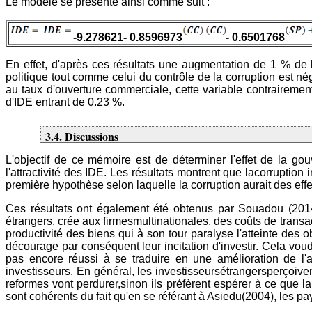
Le modèle se présente ainsi comme suit :
-9.278621- 0.8596973
- 0.6501768
En effet, d'après ces résultats une augmentation de 1 % de la
politique tout comme celui du contrôle de la corruption est n
au taux d'ouverture commerciale, cette variable contrairemen
d'IDE entrant de 0.23 %.
3.4. Discussions
L'objectif de ce mémoire est de déterminer l'effet de la go
l'attractivité des IDE. Les résultats montrent que lacorrupti
première hypothèse selon laquelle la corruption aurait des effe
Ces résultats ont également été obtenus par Souadou (2014).
étrangers, crée aux firmesmultinationales, des coûts de transac
productivité des biens qui à son tour paralyse l'atteinte des o
décourage par conséquent leur incitation d'investir. Cela vou
pas encore réussi à se traduire en une amélioration de l'at
investisseurs. En général, les investisseursétrangersperçoive
reformes vont perdurer,sinon ils préfèrent espérer à ce que l
sont cohérents du fait qu'en se référant à Asiedu(2004), les p