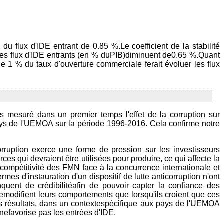
du flux d'IDE entrant de 0.85 %.Le coefficient de la stabilité
, les flux d'IDE entrants (en % duPIB)diminuent de0.65 %.Quant
e 1 % du taux d'ouverture commerciale ferait évoluer les flux
ns mesuré dans un premier temps l'effet de la corruption sur
 pays de l'UEMOA sur la période 1996-2016. Cela confirme notre
orruption exerce une forme de pression sur les investisseurs
es qui devraient être utilisées pour produire, ce qui affecte la
la compétitivité des FMN face à la concurrence internationale et
s d'instauration d'un dispositif de lutte anticorruption n'ont
nquent de crédibilitéafin de pouvoir capter la confiance des
nemodifient leurs comportements que lorsqu'ils croient que ces
 nos résultats, dans un contextespécifique aux pays de l'UEMOA
nefavorise pas les entrées d'IDE.