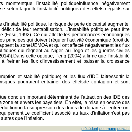
s montrentque l'instabilité politiqueinfluence négativement
elon laquellel'instabilité politiquea des effets négatifs sur
d'instabilité politique, le risque de perte de capital augmente,
icit de leur rentabilisation. L'instabilité politique peut être
esse (Fosu, 1992). Ce qui affecte les performances économiques
les principes qui doivent réguler l'activité économique (droit de
 frappent la zoneUEMOA et qui ont affecté négativement les flux
litiques qui règnent au Niger, au Togo et les guerres civiles
4)).Dans cette optique, Feng (2004) affirme que l'instabilité
 freiner les flux d'investissement et baisser la croissance
tion et stabilité politique) et les flux d'IDE faitressortir la
isques pourraient entraîner des effetsde contagion et sont
titue donc un important déterminant de l'attraction des IDE des
zone et envers les pays tiers. En effet, la mise en oeuvre des
réductionou la suppression des droits de douane à l'entrée ont
équipement.Le coefficient associé au taux d'inflationn'est pas
utres que l'inflation.
précédent
sommaire
suivant