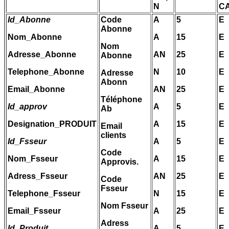
N
C
Id_Abonne
Code
A
5
E
Abonne
Nom_Abonne
A
15
E
Nom
Adresse_Abonne
AN
25
E
Abonne
Telephone_Abonne
N
10
E
Adresse
Abonn
Email_Abonne
AN
25
E
Téléphone
Id_approv
A
5
E
Ab
Designation_PRODUIT
A
15
E
Email
clients
Id_Fsseur
A
5
E
Code
Nom_Fsseur
A
15
E
Approvis.
Adress_Fsseur
AN
25
E
Code
Fsseur
Telephone_Fsseur
N
15
E
Nom Fsseur
Email_Fsseur
A
25
E
Adress
Id_Produit
A
5
E