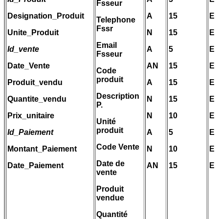
Fsseur
Designation_Produit
A
15
E
Telephone
Fssr
Unite_Produit
N
15
E
Email
Id_vente
A
5
E
Fsseur
Date_Vente
AN
15
E
Code
produit
Produit_vendu
A
15
E
Description
Quantite_vendu
N
15
E
P.
Prix_unitaire
N
10
E
Unité
produit
Id_Paiement
A
5
E
Code Vente
Montant_Paiement
N
10
E
Date de
Date_Paiement
AN
15
E
vente
Produit
vendue
Quantité