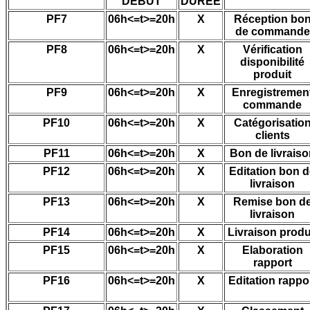
DEBUT
DUREE
PF7
06h<=t>=20h
X
Réception bo
de commande
PF8
06h<=t>=20h
X
Vérification
disponibilité
produit
PF9
06h<=t>=20h
X
Enregistremen
commande
PF10
06h<=t>=20h
X
Catégorisatio
clients
PF11
06h<=t>=20h
X
Bon de livraiso
PF12
06h<=t>=20h
X
Editation bon 
livraison
PF13
06h<=t>=20h
X
Remise bon d
livraison
PF14
06h<=t>=20h
X
Livraison produ
PF15
06h<=t>=20h
X
Elaboration
rapport
PF16
06h<=t>=20h
X
Editation rappo