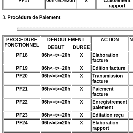
PF17
06h<=t>=20h
X
Classement
rapport
3.
Procédure de Paiement
PROCEDURE
DEROULEMENT
ACTION
N
FONCTIONNEL
DEBUT
DUREE
PF18
06h<=t>=20h
X
Elaboration
facture
PF19
06h<=t>=20h
X
Edition facture
PF20
06h<=t>=20h
X
Transmission
facture
PF21
06h<=t>=20h
X
Paiement
facture
PF22
06h<=t>=20h
X
Enregistrement
paiement
PF23
06h<=t>=20h
X
Editation reçu
PF24
06h<=t>=20h
X
Elaboration
rapport