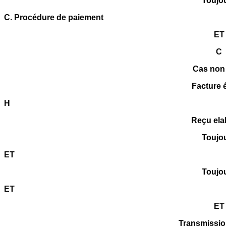
Toujo
C. Procédure de paiement
ET
C
Cas non
Facture 
H
Reçu ela
Toujo
ET
Toujo
ET
ET
Transmissio