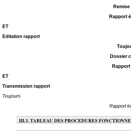
Remise 
Rapport é
ET
Editation rapport
Toujo
Dossier c
Rapport 
ET
Transmission rapport
Toujours
Rapport t
III.3. TABLEAU DES PROCEDURES FONCTIONN