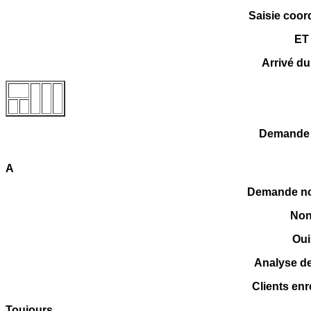
Saisie coo
ET
Arrivé du
Demande
A
Demande no
No
Oui
Analyse d
Clients enr
Toujours