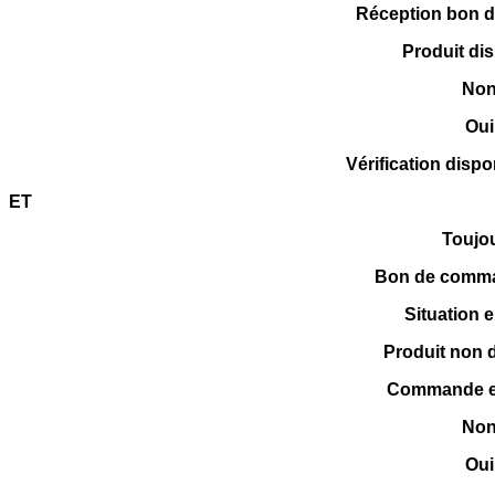
Réception bon 
Produit di
No
Oui
Vérification dispo
ET
Toujo
Bon de comma
Situation 
Produit non 
Commande en
No
Oui