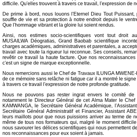
difficile. Qu'elles trouvent à travers ce travail, l'expression de 
De prime à bord, nous louons l'Eternel Dieu Tout Puissant, 
souffle de vie et sa protection à notre endroit depuis le ven
Que l'hommage vibrant et la gloire lui soient rendus.
Ainsi, nos estimes socio-scientifiques vont tout droit
MUSAILWA Déogratias, Grand Baobab scientifique inconte
charges académiques, administratives et parentales, a accepté
travail avec toute la rigueur lui reconnue. Ses conseils, rema
revêtir ce travail la haute facture. Que nos reconnaissances 
c'est un signe de marque exceptionnelle.
Nous remercions aussi le Chef de Travaux ILUNGA MWENE-K
de ce mémoire sans relâche ni fatigue car il a montré le signe 
à travers ce travail l'expression de notre profonde gratitude.
Nous ne pouvons pas rester ingrat envers le comité d
notamment le Directeur Général de cet Alma Mater le Ch
KAMWANGA, le Secrétaire Général Académique, l'Assist
Secrétaire Général Administratif et Financier, Assistant 
leurs maillots pour que nous puissions arriver au terme de n
même de tous nos formateurs qui, malgré le moment difficile 
nous savourer les délices scientifiques qui nous permettent d
nos reconnaissances pour eux soient à jamais.