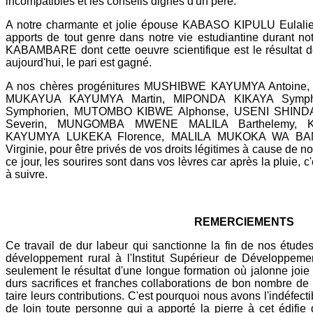
incompatibles et les conseils dignes d'un père.
A notre charmante et jolie épouse KABASO KIPULU Eulalie 
apports de tout genre dans notre vie estudiantine durant n
KABAMBARE dont cette oeuvre scientifique est le résultat d
aujourd'hui, le pari est gagné.
A nos chères progénitures MUSHIBWE KAYUMYA Antoin
MUKAYUA KAYUMYA Martin, MIPONDA KIKAYA Symp
Symphorien, MUTOMBO KIBWE Alphonse, USENI SHIND
Severin, MUNGOMBA MWENE MALILA Barthelemy, 
KAYUMYA LUKEKA Florence, MALILA MUKOKA WA B
Virginie, pour être privés de vos droits légitimes à cause de n
ce jour, les sourires sont dans vos lèvres car après la pluie, 
à suivre.
REMERCIEMENTS
Ce travail de dur labeur qui sanctionne la fin de nos étud
développement rural à l'Institut Supérieur de Développem
seulement le résultat d'une longue formation où jalonne joie 
durs sacrifices et franches collaborations de bon nombre d
taire leurs contributions. C'est pourquoi nous avons l'indéfect
de loin toute personne qui a apporté la pierre à cet édifie 