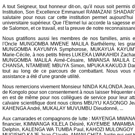
A tout Seigneur, tout honneur dit-on, qu'il nous soit permis 
Institution, Son Excellence Emmanuel RAMAZANI SHADARY, p
salutaire pour nous car cette institution permet aujourd'h
universitaire supérieur. Que l'Eternel lui accorde la sagesse e
de Salomon, et ce travail, est la preuve de notre reconnaissan
Nous gratifions aussi les membres de nos familles, amis e
l'Oncle MUNGOMBA MWENE MALILA Barthélemy, les grande
MUNGOMBA KAYUMYA Symphorose, MUKAYUA KAYUMY
Marie-Cécile, à nos petits frères LUKEKA LWAKAHIDI Zac
MUNGOMBA MALILA Aimé-Césaire, MWANSA MALILA Di
CHANSA, NTAMBWE MBUYA Simon, MPUKA KAKUDJI Daniel, 
tout au long de ce parcours de combattant. Nous vous r
assistance a été d'une grande utilité.
Nous remercions vivement Monsieur NINDA KALONDA Jean, Co
de Kongolo pour son consentement à nous laisser fréquenter ce
en est de même pour nos collègues de service pour leur a
calvaire scientifique dont nous citons MBUYU KASONGO 
KAHENGA André, MUKALAY MUVUMBU Dieudonné, ...
Aux camarades et compagnons de lutte : MAYENGA MWANAI
financier, KIMWANGA KILELA Désiré, KAYEMBE MWAMBA 
Delphin, KALENGA WA TUMBA Paul, KAHOZI MULONGOY 
MUGISHO KAJE Jean-Claude, AMANI CHIZA Justin qui ont tr