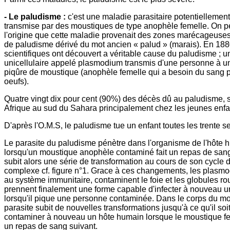
- Le paludisme :
c'est une maladie parasitaire potentiellement
transmise par des moustiques de type anophèle femelle. On p
l'origine que cette maladie provenait des zones marécageuses
de paludisme dérivé du mot ancien « palud » (marais). En 188
scientifiques ont découvert a véritable cause du paludisme ; u
unicellulaire appelé plasmodium transmis d'une personne à un
piqûre de moustique (anophèle femelle qui a besoin du sang p
oeufs).
Quatre vingt dix pour cent (90%) des décès dû au paludisme, 
Afrique au sud du Sahara principalement chez les jeunes enfa
D'après l'O.M.S, le paludisme tue un enfant toutes les trente 
Le parasite du paludisme pénètre dans l'organisme de l'hôte 
lorsqu'un moustique anophèle contaminé fait un repas de sang
subit alors une série de transformation au cours de son cycle 
complexe cf. figure n°1. Grace à ces changements, les plasm
au système immunitaire, contaminent le foie et les globules ro
prennent finalement une forme capable d'infecter à nouveau 
lorsqu'il pique une personne contaminée. Dans le corps du mo
parasite subit de nouvelles transformations jusqu'à ce qu'il so
contaminer à nouveau un hôte humain lorsque le moustique f
un repas de sang suivant.