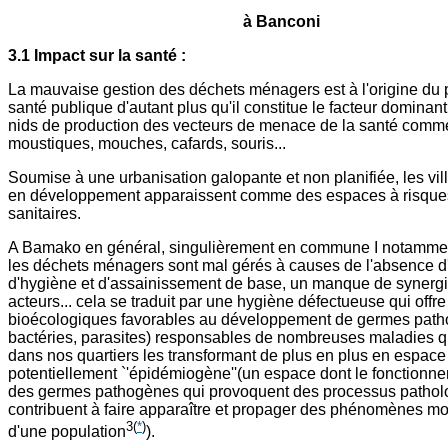
à Banconi
3.1 Impact sur la santé :
La mauvaise gestion des déchets ménagers est à l'origine du 
santé publique d'autant plus qu'il constitue le facteur dominan
nids de production des vecteurs de menace de la santé comm
moustiques, mouches, cafards, souris...
Soumise à une urbanisation galopante et non planifiée, les vil
en développement apparaissent comme des espaces à risques
sanitaires.
A Bamako en général, singulièrement en commune I notamme
les déchets ménagers sont mal gérés à causes de l'absence d'
d'hygiène et d'assainissement de base, un manque de synergi
acteurs... cela se traduit par une hygiène défectueuse qui offr
bioécologiques favorables au développement de germes patho
bactéries, parasites) responsables de nombreuses maladies q
dans nos quartiers les transformant de plus en plus en espace
potentiellement `'épidémiogène''(un espace dont le fonctionn
des germes pathogènes qui provoquent des processus patholo
contribuent à faire apparaître et propager des phénomènes mo
3
(
*
)
d'une population
).