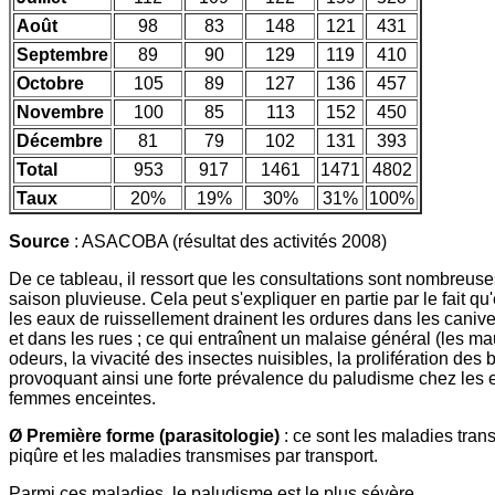
Août
98
83
148
121
431
Septembre
89
90
129
119
410
Octobre
105
89
127
136
457
Novembre
100
85
113
152
450
Décembre
81
79
102
131
393
Total
953
917
1461
1471
4802
Taux
20%
19%
30%
31%
100%
Source
: ASACOBA (résultat des activités 2008)
De ce tableau, il ressort que les consultations sont nombreus
saison pluvieuse. Cela peut s'expliquer en partie par le fait qu
les eaux de ruissellement drainent les ordures dans les caniv
et dans les rues ; ce qui entraînent un malaise général (les m
odeurs, la vivacité des insectes nuisibles, la prolifération des b
provoquant ainsi une forte prévalence du paludisme chez les e
femmes enceintes.
Ø Première forme (parasitologie)
: ce sont les maladies tran
piqûre et les maladies transmises par transport.
Parmi ces maladies, le paludisme est le plus sévère.