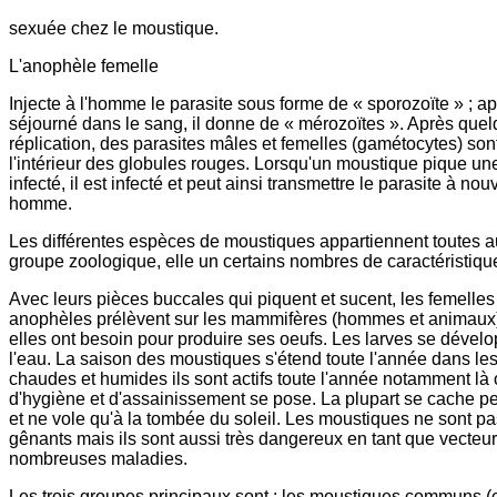
sexuée chez le moustique.
L'anophèle femelle
Injecte à l'homme le parasite sous forme de « sporozoïte » ; ap
séjourné dans le sang, il donne de « mérozoïtes ». Après que
réplication, des parasites mâles et femelles (gamétocytes) son
l'intérieur des globules rouges. Lorsqu'un moustique pique u
infecté, il est infecté et peut ainsi transmettre le parasite à no
homme.
Les différentes espèces de moustiques appartiennent toutes
groupe zoologique, elle un certains nombres de caractéristi
Avec leurs pièces buccales qui piquent et sucent, les femelles
anophèles prélèvent sur les mammifères (hommes et animaux
elles ont besoin pour produire ses oeufs. Les larves se dével
l'eau. La saison des moustiques s'étend toute l'année dans le
chaudes et humides ils sont actifs toute l'année notamment là
d'hygiène et d'assainissement se pose. La plupart se cache pe
et ne vole qu'à la tombée du soleil. Les moustiques ne sont 
gênants mais ils sont aussi très dangereux en tant que vecteu
nombreuses maladies.
Les trois groupes principaux sont : les moustiques communs (c