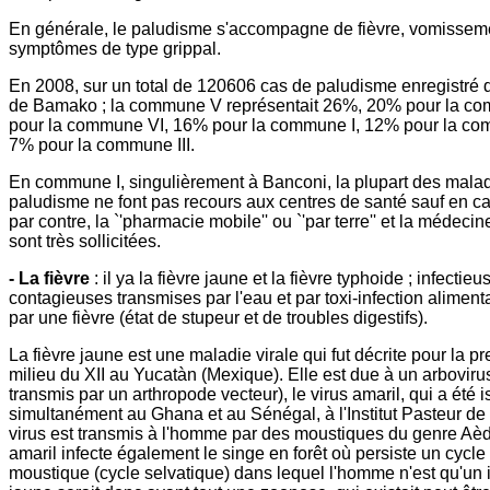
En générale, le paludisme s'accompagne de fièvre, vomisseme
symptômes de type grippal.
En 2008, sur un total de 120606 cas de paludisme enregistré da
de Bamako ; la commune V représentait 26%, 20% pour la co
pour la commune VI, 16% pour la commune I, 12% pour la co
7% pour la commune III.
En commune I, singulièrement à Banconi, la plupart des mala
paludisme ne font pas recours aux centres de santé sauf en c
par contre, la `'pharmacie mobile'' ou `'par terre'' et la médecin
sont très sollicitées.
- La fièvre
: il ya la fièvre jaune et la fièvre typhoide ; infectieu
contagieuses transmises par l'eau et par toxi-infection aliment
par une fièvre (état de stupeur et de troubles digestifs).
La fièvre jaune est une maladie virale qui fut décrite pour la p
milieu du XII au Yucatàn (Mexique). Elle est due à un arbovirus
transmis par un arthropode vecteur), le virus amaril, qui a été 
simultanément au Ghana et au Sénégal, à l'Institut Pasteur de
virus est transmis à l'homme par des moustiques du genre Aèd
amaril infecte également le singe en forêt où persiste un cycle
moustique (cycle selvatique) dans lequel l'homme n'est qu'un i