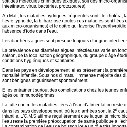
soit des molécules chimiques toxiques, soit des micro-organi
intestinaux, virus, bactéries, protozoaires).
Au Mali, les maladies hydriques fréquentes sont : le choléra, la
fièvre typhoide, la bilharziose (toutes ces maladies sont liées
aux micro-organismes) et le goitre qui favorise l'hyperthyroïdi
l'absence d'iode dans l'eau.
Les diarrhées aigues sont presque toujours d'origine infectieu
La prévalence des diarrhées aigues infectieuses varie en fonct
saison, de la localisation géographique, du groupe d'âge étudi
conditions hygiéniques et sanitaires.
Dans les pays en développement, elles présentent la premièr
mortalité infantile. Sous nos climats, l'immense majorité des d
sont bénignes et guérissent spontanément.
Elles entraînent surtout des complications chez les jeunes enfa
âgés ou immunodéprimés.
La lutte contre les maladies liées à l'eau d'alimentation reste
è
dans les pays développement, où les diarrhées sont la 2
caus
infantile. L'O.M.S affirme régulièrement que la qualité micro b
l'eau reste la première préoccupation de santé publique à l'éc
La contamination de l'eau de boisson joue un rôle très import