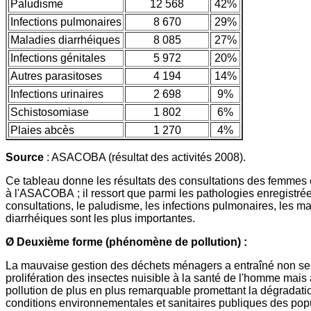
Paludisme
12 568
42%
Infections pulmonaires
8 670
29%
Maladies diarrhéiques
8 085
27%
Infections génitales
5 972
20%
Autres parasitoses
4 194
14%
Infections urinaires
2 698
9%
Schistosomiase
1 802
6%
Plaies abcès
1 270
4%
Source
: ASACOBA (résultat des activités 2008).
Ce tableau donne les résultats des consultations des femmes 
à l'ASACOBA ; il ressort que parmi les pathologies enregistrée
consultations, le paludisme, les infections pulmonaires, les m
diarrhéiques sont les plus importantes.
Ø Deuxième forme (phénomène de pollution) :
La mauvaise gestion des déchets ménagers a entraîné non se
prolifération des insectes nuisible à la santé de l'homme mais
pollution de plus en plus remarquable promettant la dégradati
conditions environnementales et sanitaires publiques des pop