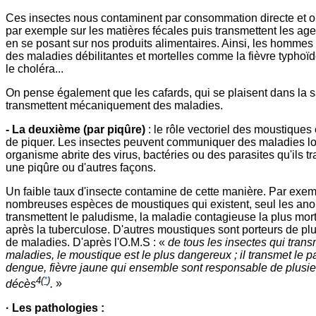
Ces insectes nous contaminent par consommation directe et o
par exemple sur les matières fécales puis transmettent les age
en se posant sur nos produits alimentaires. Ainsi, les hommes 
des maladies débilitantes et mortelles comme la fièvre typhoïd
le choléra...
On pense également que les cafards, qui se plaisent dans la s
transmettent mécaniquement des maladies.
- La deuxième (par piqûre)
: le rôle vectoriel des moustiques e
de piquer. Les insectes peuvent communiquer des maladies lo
organisme abrite des virus, bactéries ou des parasites qu'ils t
une piqûre ou d'autres façons.
Un faible taux d'insecte contamine de cette manière. Par exemp
nombreuses espèces de moustiques qui existent, seul les an
transmettent le paludisme, la maladie contagieuse la plus mo
après la tuberculose. D'autres moustiques sont porteurs de plu
de maladies. D'après l'O.M.S : «
de tous les insectes qui trans
maladies, le moustique est le plus dangereux ; il transmet le p
dengue, fièvre jaune qui ensemble sont responsable de plusie
4
(
*
)
décès
.
»
· Les pathologies :