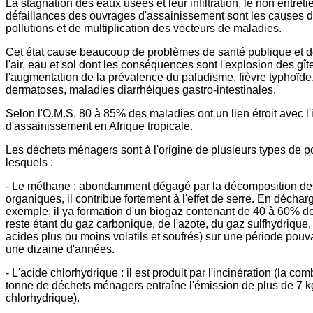
La stagnation des eaux usées et leur infiltration, le non entretie
défaillances des ouvrages d'assainissement sont les causes d
pollutions et de multiplication des vecteurs de maladies.
Cet état cause beaucoup de problèmes de santé publique et de
l'air, eau et sol dont les conséquences sont l'explosion des gîte
l'augmentation de la prévalence du paludisme, fièvre typhoïde,
dermatoses, maladies diarrhéiques gastro-intestinales.
Selon l'O.M.S, 80 à 85% des maladies ont un lien étroit avec l'
d'assainissement en Afrique tropicale.
Les déchets ménagers sont à l'origine de plusieurs types de p
lesquels :
- Le méthane : abondamment dégagé par la décomposition de
organiques, il contribue fortement à l'effet de serre. En déchar
exemple, il ya formation d'un biogaz contenant de 40 à 60% d
reste étant du gaz carbonique, de l'azote, du gaz sulfhydrique, 
acides plus ou moins volatils et soufrés) sur une période pouv
une dizaine d'années.
- L'acide chlorhydrique : il est produit par l'incinération (la co
tonne de déchets ménagers entraîne l'émission de plus de 7 k
chlorhydrique).