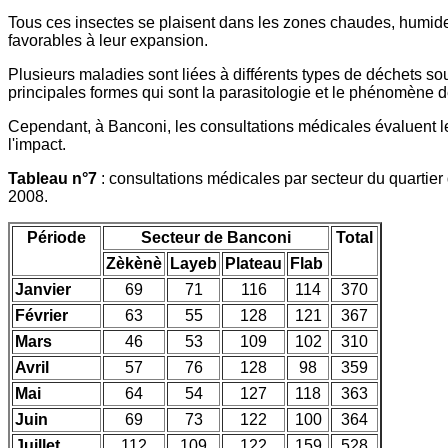
Tous ces insectes se plaisent dans les zones chaudes, humid
favorables à leur expansion.
Plusieurs maladies sont liées à différents types de déchets s
principales formes qui sont la parasitologie et le phénomène d
Cependant, à Banconi, les consultations médicales évaluent l
l'impact.
Tableau n°7
: consultations médicales par secteur du quartie
2008.
Période
Secteur de Banconi
Total
Zèkènè
Layeb
Plateau
Flab
Janvier
69
71
116
114
370
Février
63
55
128
121
367
Mars
46
53
109
102
310
Avril
57
76
128
98
359
Mai
64
54
127
118
363
Juin
69
73
122
100
364
Juillet
112
109
122
159
528