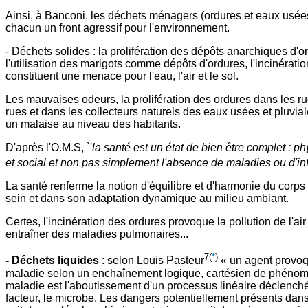
Ainsi, à Banconi, les déchets ménagers (ordures et eaux usées
chacun un front agressif pour l'environnement.
- Déchets solides : la prolifération des dépôts anarchiques d'o
l'utilisation des marigots comme dépôts d'ordures, l'incinérati
constituent une menace pour l'eau, l'air et le sol.
Les mauvaises odeurs, la prolifération des ordures dans les ru
rues et dans les collecteurs naturels des eaux usées et pluvial
un malaise au niveau des habitants.
D'après l'O.M.S, `'
la santé est un état de bien être complet : p
et social et non pas simplement l'absence de maladies ou d'infi
La santé renferme la notion d'équilibre et d'harmonie du corp
sein et dans son adaptation dynamique au milieu ambiant.
Certes, l'incinération des ordures provoque la pollution de l'air
entraîner des maladies pulmonaires...
7
(
*
)
- Déchets liquides
: selon Louis Pasteur
« un agent provo
maladie selon un enchaînement logique, cartésien de phénom
maladie est l'aboutissement d'un processus linéaire déclench
facteur, le microbe. Les dangers potentiellement présents dan