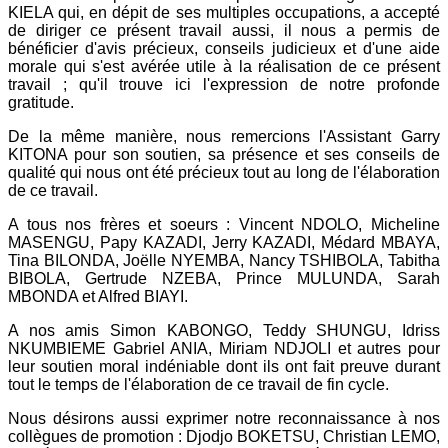
KIELA qui, en dépit de ses multiples occupations, a accepté
de diriger ce présent travail aussi, il nous a permis de
bénéficier d'avis précieux, conseils judicieux et d'une aide
morale qui s'est avérée utile à la réalisation de ce présent
travail ; qu'il trouve ici l'expression de notre profonde
gratitude.
De la même manière, nous remercions l'Assistant Garry
KITONA pour son soutien, sa présence et ses conseils de
qualité qui nous ont été précieux tout au long de l'élaboration
de ce travail.
A tous nos frères et soeurs : Vincent NDOLO, Micheline
MASENGU, Papy KAZADI, Jerry KAZADI, Médard MBAYA,
Tina BILONDA, Joëlle NYEMBA, Nancy TSHIBOLA, Tabitha
BIBOLA, Gertrude NZEBA, Prince MULUNDA, Sarah
MBONDA et Alfred BIAYI.
A nos amis Simon KABONGO, Teddy SHUNGU, Idriss
NKUMBIEME Gabriel ANIA, Miriam NDJOLI et autres pour
leur soutien moral indéniable dont ils ont fait preuve durant
tout le temps de l'élaboration de ce travail de fin cycle.
Nous désirons aussi exprimer notre reconnaissance à nos
collègues de promotion : Djodjo BOKETSU, Christian LEMO,