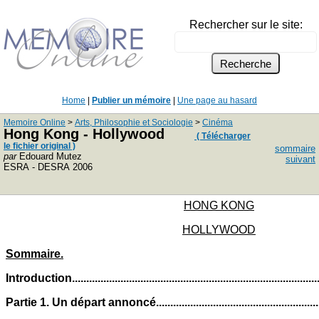
Rechercher sur le site:
Home
|
Publier un mémoire
|
Une page au hasard
Memoire Online
>
Arts, Philosophie et Sociologie
>
Cinéma
Hong Kong - Hollywood
( Télécharger
le fichier original )
sommaire
par
Edouard Mutez
suivant
ESRA - DESRA 2006
HONG KONG
HOLLYWOOD
Sommaire.
Introduction...................................................................................
Partie 1. Un départ annoncé.........................................................