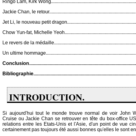
Ringo Lam, Kirk Wong...................................................................
Jackie Chan, le retour....................................................................
Jet Li, le nouveau petit dragon......................................................
Chow Yun-fat, Michelle Yeoh........................................................
Le revers de la médaille................................................................
Un ultime hommage.......................................................................
Conclusion....................................................................................
Bibliographie................................................................................
INTRODUCTION.
Si aujourd'hui tout le monde trouve normal de voir John
Cruise ou Jackie Chan se retrouver en tête du box-office US,
relations entre les Etats-Unis et l'Asie, d'un point de vue c
certainement pas toujours été aussi bonnes qu'elles le sont e