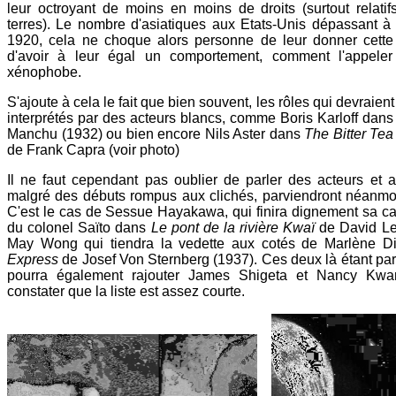
leur octroyant de moins en moins de droits (surtout relati
terres). Le nombre d'asiatiques aux Etats-Unis dépassant à
1920, cela ne choque alors personne de leur donner cette 
d'avoir à leur égal un comportement, comment l'appeler
xénophobe.
S'ajoute à cela le fait que bien souvent, les rôles qui devraient 
interprétés par des acteurs blancs, comme Boris Karloff dans
Manchu (1932) ou bien encore Nils Aster dans
The Bitter Tea
de Frank Capra (voir photo)
Il ne faut cependant pas oublier de parler des acteurs et ac
malgré des débuts rompus aux clichés, parviendront néanmoi
C'est le cas de Sessue Hayakawa, qui finira dignement sa car
du colonel Saïto dans
Le pont de la rivière Kwaï
de David L
May Wong qui tiendra la vedette aux cotés de Marlène D
Express
de Josef Von Sternberg (1937). Ces deux là étant par
pourra également rajouter James Shigeta et Nancy Kwa
constater que la liste est assez courte.