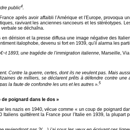
4
rdre public
.
rance après avoir affaibli l'Amérique et l'Europe, provoqua u
tiques, ravivant les anciennes rancoeurs et les stéréotypes. Les
e verbale se déchaîna.
s en dérision et la presse diffusa une image négative des Italie
entiment italophobe, devenu si fort en 1939, qu'il alarma les part
~t 1893, une tragédie de l'immigration italienne
, Marseille, Vi
nt. Contre la guerre, certes, dont ils ne veulent pas. Mais auss
r dizaines de milliers, se déclarent prêts à défendre contre une a
5
pas la faute de confondre les uns et les autres ».
 de poignard dans le dos »
par les nazis en 1940, vécue comme « un coup de poignard dan
 Italiens quittèrent la France pour l'Italie en 1939, la plupar
reviendront pas ?( ...) j'ai sous les yeux en écrivant ces ligne