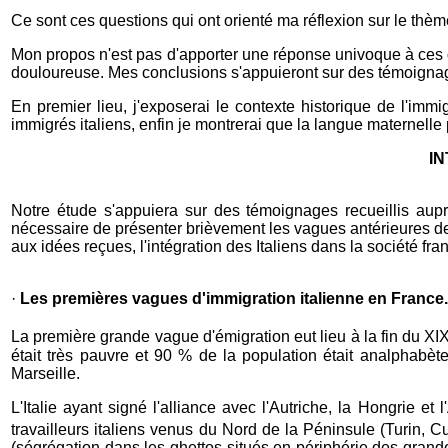
Ce sont ces questions qui ont orienté ma réflexion sur le thèm
Mon propos n'est pas d'apporter une réponse univoque à ces que
douloureuse. Mes conclusions s'appuieront sur des témoignage
En premier lieu, j'exposerai le contexte historique de l'imm
immigrés italiens, enfin je montrerai que la langue maternelle
IN
Notre étude s'appuiera sur des témoignages recueillis auprè
nécessaire de présenter brièvement les vagues antérieures de l
aux idées reçues, l'intégration des Italiens dans la société fr
·
Les premières vagues d'immigration italienne en France.
La première grande vague d'émigration eut lieu à la fin du XI
était très pauvre et 90 % de la population était analphabète,
Marseille.
L'Italie ayant signé l'alliance avec l'Autriche, la Hongrie e
travailleurs italiens venus du Nord de la Péninsule (Turin
(ségrégation dans les ghettos situés en périphérie des grande