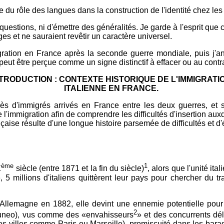
e du rôle des langues dans la construction de l'identité chez le
stions, ni d'émettre des généralités. Je garde à l'esprit que c
s et ne sauraient revêtir un caractère universel.
igration en France après la seconde guerre mondiale, puis j'an
 peut être perçue comme un signe distinctif à effacer ou au cont
TRODUCTION : CONTEXTE HISTORIQUE DE L'IMMIGRATI
ITALIENNE EN FRANCE.
s d'immigrés arrivés en France entre les deux guerres, et su
'immigration afin de comprendre les difficultés d'insertion auxq
ançaise résulte d'une longue histoire parsemée de difficultés et d
ème
1
X
siècle (entre 1871 et la fin du siècle)
, alors que l'unité it
 5 millions d'italiens quittèrent leur pays pour chercher du tr
t l'Allemagne en 1882, elle devint une ennemie potentielle pour
2
, Cuneo), vus comme des «envahisseurs
» et des concurrents dél
s villes comme Paris ou Marseille), promiscuité dans les baraq