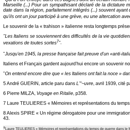
Marseille (...) Pour un sympathisant déclaré de la dictature
date dans la région, parfaitement intégrés (...) souvent ayan
qu'ils ont un jour participé à une grève, eu une altercation ave
Le souvenir de la « trahison » italienne resta longtemps prése
"Les Italiens se souviennent des difficultés de la vie quotidi
7
vexations de toutes sortes
"
.
"
Jusqu'en 1945, la presse française fait preuve d'un «anti-it
Italiens et Français gardent aujourd'hui encore un souvenir noi
"
On entend encore dire que « les Italiens ont fait la noce » dan
5 André GUERIN, article paru dans
L'°~uvre
, avril 1939, cité
6 Pierre MILZA,
Voyage en Ritalie
, p358.
7 Laure TEULIERES « Mémoires et représentations du temps 
8 Alexis SPIRE « Un régime dérogatoire pour une immigration c
43.
9
Laure TEULIERES « Mémoires et représentations du temps de guerre dans le Mid