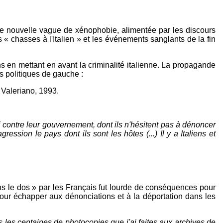
ne nouvelle vague de xénophobie, alimentée par les discours
 « chasses à l'Italien » et les événements sanglants de la fin
ns en mettant en avant la criminalité italienne. La propagande
is politiques de gauche :
a Valeriano, 1993.
i contre leur gouvernement, dont ils n'hésitent pas à dénoncer
gression le pays dont ils sont les hôtes (...) Il y a Italiens et
s le dos » par les Français fut lourde de conséquences pour
t pour échapper aux dénonciations et à la déportation dans les
s
les
centaines
de photocopies que j'ai faites
aux archives de