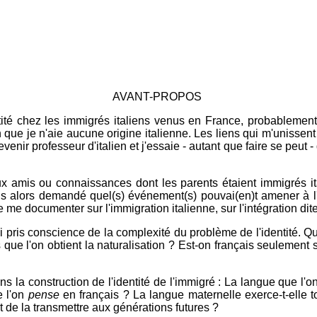
AVANT-PROPOS
dentité chez les immigrés italiens venus en France, probablemen
 je n'aie aucune origine italienne. Les liens qui m'unissent à
 devenir professeur d'italien et j'essaie - autant que faire se pe
x amis ou connaissances dont les parents étaient immigrés ita
is alors demandé quel(s) événement(s) pouvai(en)t amener à l'
e documenter sur l'immigration italienne, sur l'intégration dite «
 pris conscience de la complexité du problème de l'identité. Qu
rs que l'on obtient la naturalisation ? Est-on français seulement s
 la construction de l'identité de l'immigré : La langue que l'
e l'on
pense
en français ? La langue maternelle exerce-t-elle 
 de la transmettre aux générations futures ?