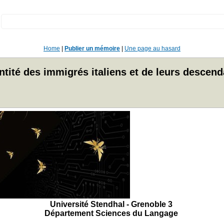
:
Home
|
Publier un mémoire
|
Une page au hasard
ntité des immigrés italiens et de leurs descen
Université Stendhal - Grenoble 3
Département Sciences du Langage