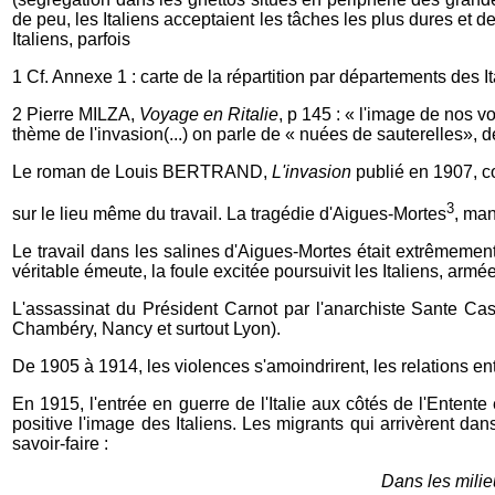
de peu, les Italiens acceptaient les tâches les plus dures et de
Italiens, parfois
1 Cf. Annexe 1 : carte de la répartition par départements des 
2 Pierre MILZA,
Voyage en Ritalie
, p 145 : « l'image de nos 
thème de l'invasion(...) on parle de « nuées de sauterelles», 
Le roman de Louis BERTRAND,
L'invasion
publié en 1907, c
3
sur le lieu même du travail. La tragédie d'Aigues-Mortes
, man
Le travail dans les salines d'Aigues-Mortes était extrêmement 
véritable émeute, la foule excitée poursuivit les Italiens, arm
L'assassinat du Président Carnot par l'anarchiste Sante Cas
Chambéry, Nancy et surtout Lyon).
De 1905 à 1914, les violences s'amoindrirent, les relations ent
En 1915, l'entrée en guerre de l'Italie aux côtés de l'Entente
positive l'image des Italiens. Les migrants qui arrivèrent dan
savoir-faire :
Dans les milie