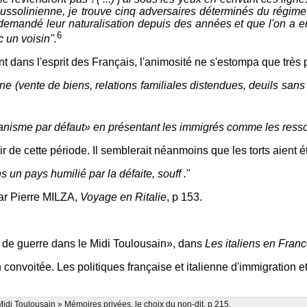
 mussolinienne, je trouve cinq adversaires déterminés du régim
t demandé leur naturalisation depuis des années et que l'on a e
6
c un voisin".
nt dans l'esprit des Français, l'animosité ne s'estompa que très
enne (vente de biens, relations familiales distendues, deuils san
alianisme par défaut» en présentant les immigrés comme les ress
r de cette période. Il semblerait néanmoins que les torts aient é
s un pays humilié par la défaite, souff .
"
 par Pierre MILZA,
Voyage en Ritalie
, p 153.
de guerre dans le Midi Toulousain», dans
Les italiens en Fran
onvoitée. Les politiques française et italienne d'immigration e
i Toulousain » Mémoires privées, le choix du non-dit, p 215.