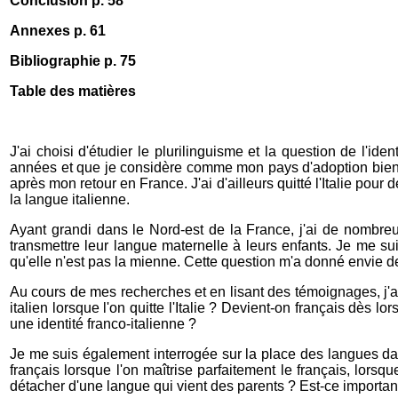
Conclusion p. 58
Annexes p. 61
Bibliographie p. 75
Table des matières
J'ai choisi d'étudier le plurilinguisme et la question de l'i
années et que je considère comme mon pays d'adoption bien que
après mon retour en France. J'ai d'ailleurs quitté l'Italie pour
la langue italienne.
Ayant grandi dans le Nord-est de la France, j'ai de nombreu
transmettre leur langue maternelle à leurs enfants. Je me su
qu'elle n'est pas la mienne. Cette question m'a donné envie de m
Au cours de mes recherches et en lisant des témoignages, j'ai
italien lorsque l'on quitte l'Italie ? Devient-on français dès lo
une identité franco-italienne ?
Je me suis également interrogée sur la place des langues dans
français lorsque l'on maîtrise parfaitement le français, lorsqu
détacher d'une langue qui vient des parents ? Est-ce important