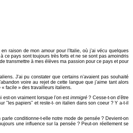
t en raison de mon amour pour l'Italie, où j'ai vécu quelques
 ce pays sont toujours très forts et ne se sont pas amoindris
ut - de transmettre à mes élèves ma passion pour ce pays et pour
liens. J'ai pu constater que certains n'avaient pas souhaité
abandon voire au rejet de cette langue que j'aime tant alors
 facile » des travailleurs italiens.
i est-on vraiment lorsque l'on est
immigré
? Cesse-t-on d'être
ur "les papiers" et reste-t- on italien dans son coeur ? Y a-t-il
on parle conditionne-t-elle notre mode de pensée ? Devient-on
toujours une influence sur la pensée ? Peut-on réellement se