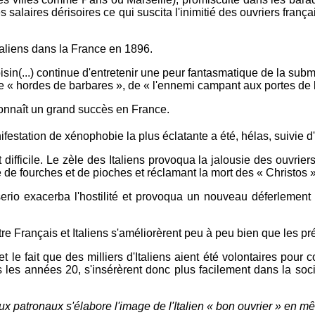
s salaires dérisoires ce qui suscita l'inimitié des ouvriers frança
Italiens dans la France en 1896.
voisin(...) continue d'entretenir une peur fantasmatique de la s
de « hordes de barbares », de « l'ennemi campant aux portes de l
onnaît un grand succès en France.
ifestation de xénophobie la plus éclatante a été, hélas, suivie d'
difficile. Le zèle des Italiens provoqua la jalousie des ouvrie
ée de fourches et de pioches et réclamant la mort des « Christos 
erio exacerba l'hostilité et provoqua un nouveau déferlement
re Français et Italiens s'améliorèrent peu à peu bien que les pré
 et le fait que des milliers d'Italiens aient été volontaires po
s les années 20, s'insérèrent donc plus facilement dans la socié
ux patronaux s'élabore l'image de l'Italien « bon ouvrier » en 