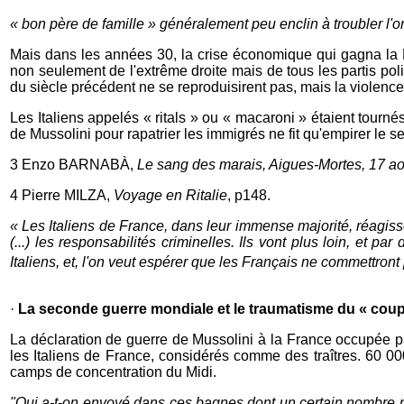
« bon père de famille » généralement peu enclin à troubler l'o
Mais dans les années 30, la crise économique qui gagna la F
non seulement de l'extrême droite mais de tous les partis poli
du siècle précédent ne se reproduisirent pas, mais la violenc
Les Italiens appelés « ritals » ou « macaroni » étaient tourné
de Mussolini pour rapatrier les immigrés ne fit qu'empirer le s
3 Enzo BARNABÀ,
Le sang des marais, Aigues-Mortes, 17 ao€
4 Pierre MILZA,
Voyage en Ritalie
, p148.
« Les Italiens de France, dans leur immense majorité, réagisse
(...) les responsabilités criminelles. Ils vont plus loin, et pa
Italiens, et, l'on veut espérer que les Français ne commettront 
·
La seconde guerre mondiale et le traumatisme du « coup
La déclaration de guerre de Mussolini à la France occupée 
les Italiens de France, considérés comme des traîtres. 60 000
camps de concentration du Midi.
"Qui a-t-on envoyé dans ces bagnes dont un certain nombre ne 