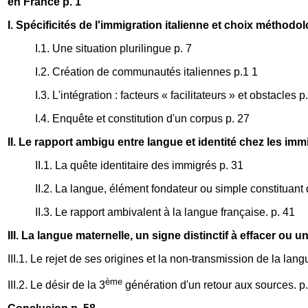
en France p. 1
I. Spécificités de l'immigration italienne et choix méthodo
I.1. Une situation plurilingue p. 7
I.2. Création de communautés italiennes p.1 1
I.3. L'intégration : facteurs « facilitateurs » et obstacles p
I.4. Enquête et constitution d'un corpus p. 27
II. Le rapport ambigu entre langue et identité chez les immi
II.1. La quête identitaire des immigrés p. 31
II.2. La langue, élément fondateur ou simple constituant d
II.3. Le rapport ambivalent à la langue française. p. 41
III. La langue maternelle, un signe distinctif à effacer ou
III.1. Le rejet de ses origines et la non-transmission de la lang
ème
III.2. Le désir de la 3
génération d'un retour aux sources. p