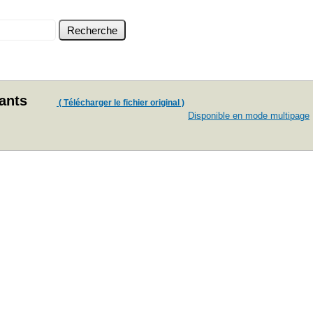
dants
( Télécharger le fichier original )
Disponible en mode multipage