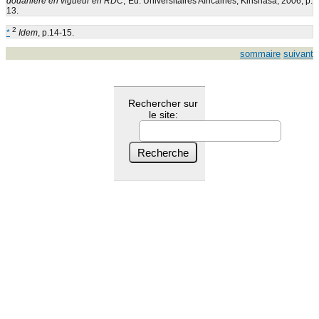
douanière en vigueur en RDC
, Ed. Universitaires Africaines, Kinshasa, 2006, p.
13.
2
*
Idem
, p.14-15.
sommaire
suivant
Rechercher sur
le site: