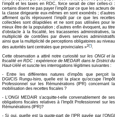
l'impôt et les taxes en RDC, force serait de citer celles-ci :
certains disent ne pas payer l'impôt par ce que les acteurs de
la classe dirigeante eux-mêmes en sont exonérés ; d'autres
affirment qu'ils réprouvent l'impôt par ce que les recettes
collectées sont dilapidées et ne sont pas utilisées pour le
mieux être de la population ; d'autres enfin évoquent, au titre
d'obstacle à la fiscalité, les tracasseries administratives, la
multiplicité de contrôles par divers services administratifs
ainsi que la multiplicité de perceptions obligatoires au niveau
2
(
*
)
des autorités tant centrales que provinciales »
.
Cette observation a attiré notre curiosité sur
les ONGI et la
fiscalité en RDC : expérience de MEDAIR dans le District du
Haut-Uélé
et suscite les interrogations légitimes suivantes :
- Entre les différentes natures d'impôts que perçoit la
DGI/CIS Rungu-Isiro, quelle est la place qu'occupe l'Impôt
Professionnel sur les Rémunérations (IPR) concernant la
mobilisation des recettes fiscales ?
- L'ONGI MEDAIR s'acquitte-t-elle convenablement de ses
obligations fiscales relatives à l'Impôt Professionnel sur les
Rémunérations (IPR)?
- Si oui, quelle est la quote-part de l'IPR payée par l'ONGI