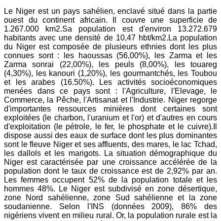
Le Niger est un pays sahélien, enclavé situé dans la partie
ouest du continent africain. Il couvre une superficie de
1.267.000 km2.Sa population est d'environ 13.272.679
habitants avec une densité de 10,47 hbt/km2.La population
du Niger est composée de plusieurs ethnies dont les plus
connues sont : les haoussas (56,00%), les Zarma et les
Zarma sonrai (22,00%), les peuls (8,00%), les touareg
(4,30%), les kanouri (1,20%), les gourmantchés, les Toubou
et les arabes (16.50%). Les activités socioéconomiques
menées dans ce pays sont : l'Agriculture, l'Elevage, le
Commerce, la Pêche, l'Artisanat et l'Industrie. Niger regorge
d'importantes ressources minières dont certaines sont
exploitées (le charbon, l'uranium et l'or) et d'autres en cours
d'exploitation (le pétrole, le fer, le phosphate et le cuivre).Il
dispose aussi des eaux de surface dont les plus dominantes
sont le fleuve Niger et ses affluents, des mares, le lac Tchad,
les dallols et les marigots. La situation démographique du
Niger est caractérisée par une croissance accélérée de la
population dont le taux de croissance est de 2,92% par an.
Les femmes occupent 52% de la population totale et les
hommes 48%. Le Niger est subdivisé en zone désertique,
zone Nord sahélienne, zone Sud sahélienne et la zone
soudanienne. Selon l'INS (données 2009), 86% des
nigériens vivent en milieu rural. Or, la population rurale est la