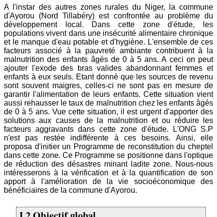
A l'instar des autres zones rurales du Niger, la commune
d'Ayorou (Nord Tillabéry) est confrontée au problème du
développement local. Dans cette zone d'étude, les
populations vivent dans une insécurité alimentaire chronique
et le manque d'eau potable et d'hygiène. L'ensemble de ces
facteurs associé à la pauvreté ambiante contribuent à la
malnutrition des enfants âgés de 0 à 5 ans. A ceci on peut
ajouter l'exode des bras valides abandonnant femmes et
enfants à eux seuls. Etant donné que les sources de revenu
sont souvent maigres, celles-ci ne sont pas en mesure de
garantir l'alimentation de leurs enfants. Cette situation vient
aussi rehausser le taux de malnutrition chez les enfants âgés
de 0 à 5 ans. Vue cette situation, il est urgent d'apporter des
solutions aux causes de la malnutrition et ou réduire les
facteurs aggravants dans cette zone d'étude. L'ONG S.P
n'est pas restée indifférente à ces besoins. Ainsi, elle
proposa d'initier un Programme de reconstitution du cheptel
dans cette zone. Ce Programme se positionne dans l'optique
de réduction des désastres minant ladite zone. Nous-nous
intéresserons à la vérification et à la quantification de son
apport à l'amélioration de la vie socioéconomique des
bénéficiaires de la commune d'Ayorou.
I.2 Objectif global