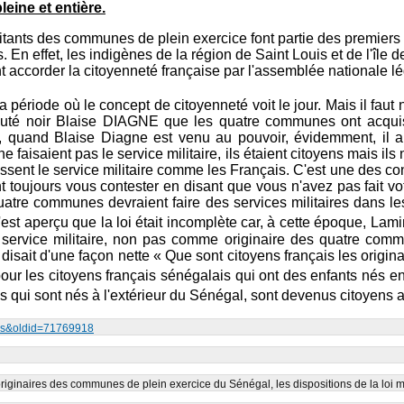
eine et entière.
tants des communes de plein exercice font partie des premiers
s. En effet, les indigènes de la région de Saint Louis et de l'île 
t accorder la citoyenneté française par l'assemblée nationale lé
la période où le concept de citoyenneté voit le jour. Mais il faut
 député noir Blaise DIAGNE que les quatre communes ont acqu
 quand Blaise Diagne est venu au pouvoir, évidemment, il a 
ne faisaient pas le service militaire, ils étaient citoyens mais ils 
is fassent le service militaire comme les Français. C'est une des c
nt toujours vous contester en disant que vous n'avez pas fait vot
quatre communes devraient faire des services militaires dans les
s'est aperçu que la loi était incomplète car, à cette époque, La
 service militaire, non pas comme originaire des quatre comm
 disait d'une façon nette « Que sont citoyens français les orig
pour les citoyens français sénégalais qui ont des enfants nés en 
qui sont nés à l'extérieur du Sénégal, sont devenus citoyens a
unes&oldid=71769918
riginaires des communes de plein exercice du Sénégal, les dispositions de la loi mi