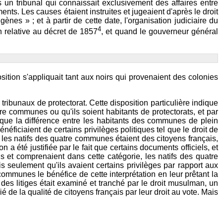
s un tribunal qui connaissait exclusivement des affaires entre
ents. Les causes étaient instruites et jugeaient d'après le droit
es » ; et à partir de cette date, l'organisation judiciaire du
4
n relative au décret de 1857
, et quand le gouverneur général
osition s'appliquait tant aux noirs qui provenaient des colonies
 tribunaux de protectorat. Cette disposition particulière indique
re communes ou qu'ils soient habitants de protectorats, et par
, que la différence entre les habitants des communes de plein
éficiaient de certains privilèges politiques tel que le droit de
e les natifs des quatre communes étaient des citoyens français,
 a été justifiée par le fait que certains documents officiels, et
s et comprenaient dans cette catégorie, les natifs des quatre
 seulement qu'ils avaient certains privilèges par rapport aux
communes le bénéfice de cette interprétation en leur prêtant la
 des litiges était examiné et tranché par le droit musulman, un
de la qualité de citoyens français par leur droit au vote. Mais