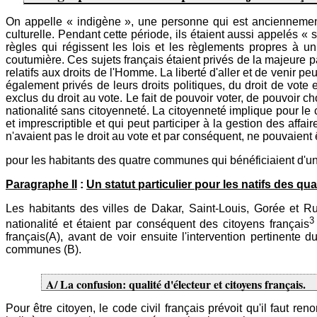
On appelle « indigène », une personne qui est anciennement
culturelle. Pendant cette période, ils étaient aussi appelés « s
règles qui régissent les lois et les règlements propres à u
coutumière. Ces sujets français étaient privés de la majeure par
relatifs aux droits de l'Homme. La liberté d'aller et de venir p
également privés de leurs droits politiques, du droit de vote et
exclus du droit au vote. Le fait de pouvoir voter, de pouvoir
nationalité sans citoyenneté. La citoyenneté implique pour le c
et imprescriptible et qui peut participer à la gestion des affa
n'avaient pas le droit au vote et par conséquent, ne pouvaient 
pour les habitants des quatre communes qui bénéficiaient d'un 
Paragraphe II
:
Un statut particulier pour les natifs des qu
Les habitants des villes de Dakar, Saint-Louis, Gorée et R
3
nationalité et étaient par conséquent des citoyens français
français(A), avant de voir ensuite l'intervention pertinente
communes (B).
A/ La confusion: qualité d'électeur et citoyens français.
Pour être citoyen, le code civil français prévoit qu'il faut re