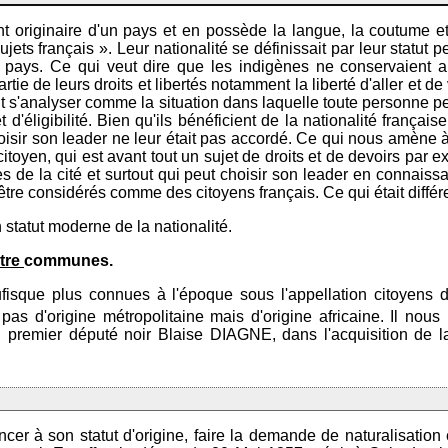
 originaire d'un pays et en possède la langue, la coutume et
ujets français ». Leur nationalité se définissait par leur statut 
n pays. Ce qui veut dire que les indigènes ne conservaient au 
tie de leurs droits et libertés notamment la liberté d'aller et de 
eut s'analyser comme la situation dans laquelle toute personne peu
 d'éligibilité. Bien qu'ils bénéficient de la nationalité français
 choisir son leader ne leur était pas accordé. Ce qui nous amène
itoyen, qui est avant tout un sujet de droits et de devoirs par e
ires de la cité et surtout qui peut choisir son leader en connais
être considérés comme des citoyens français. Ce qui était différ
statut moderne de la nationalité.
atre
communes.
ufisque plus connues à l'époque sous l'appellation citoyens
pas d'origine métropolitaine mais d'origine africaine. Il nous i
 du premier député noir Blaise DIAGNE, dans l'acquisition de l
noncer à son statut d'origine, faire la demande de naturalisation