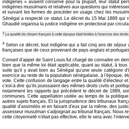
indigènes » avaient conservé pour la plupart, leur statut per
indigènes musulmans et relatives aux questions qui intéressent l
et suivant les formes de procéder en usage chez les musulmans
Sénégal a respecté ce statut. Le décret du 15 Mai 1889 qui r
Ghaudié organisa la justice indigène en protectorat par circul
3
La qualité de citoyen français à cette époque était limitée à l'exercice des droits
4
Selon ce décret, tout indigène qui a fait cinq ans de séjour a
françaises que de ceux provenant de pays anglais et portugais a
Conseil d'appel de Saint Louis fut chargé de connaitre en dernie
bien que la même loi était applicable, quant au statut, à tou
suite qu'il y avait bien au Sénégal qu'une seule catégorie d
exercice au reste de la population sénégalaise, à l'époque, éta
vote. Cette confusion de langage entre la qualité d'électeur e
c'est-à dire qu'ils jouissaient des mêmes droits civils et polit
notamment les rapports qui précédent le décret de 1889, sont
communes. Cette appellation usitée au temps de la politique 
autres sujets français. Et la jurisprudence des tribunaux fran
qualité d'assimilés et en faisant d'eux par la même, des justi
assesseur musulman s'adjoignait au tribunal français. Nous ret
cette citoyenneté n'était pas effective, elle le sera avec l'int