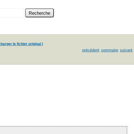
harger le fichier original )
précédent
sommaire
suivant