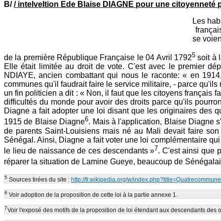
B/
/ inteIveItion Ede Blaise DIAGNE pour une citoyenneté pl
Les habi
françai
se voien
5
de la première République Française le 04 Avril 1792
soit à 
Elle était limitée au droit de vote. C'est avec le premier
NDIAYE, ancien combattant qui nous le raconte: « en 1914,
communes qu'il faudrait faire le service militaire, - parce qu'ils 
un fin politicien a dit : « Non, il faut que les citoyens frança
difficultés du monde pour avoir des droits parce qu'ils pourro
Diagne a fait adopter une loi disant que les originaires des 
6
1915 de Blaise Diagne
. Mais à l'application, Blaise Diagne 
de parents Saint-Louisiens mais né au Mali devait faire son
Sénégal. Ainsi, Diagne a fait voter une loi complémentaire qui
7
le lieu de naissance de ces descendants »
. C'est ainsi que 
réparer la situation de Lamine Gueye, beaucoup de Sénégalais 
5
Sources tirées du site :
http://fr.wikipedia.org/w/index.php?title=Quatrecomm
6
Voir adoption de la proposition de cette loi à la partie annexe 1.
7
Voir l'exposé des motifs de la proposition de loi étendant aux descendants des o