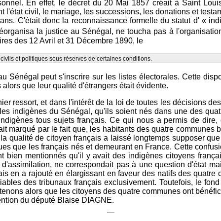
sonnel. En effet, le décret du 20 Mai 1857 créait à Saint Loui
'état civil, le mariage, les successions, les donations et testam
. C'était donc la reconnaissance formelle du statut d' « indigèn
éorganisa la justice au Sénégal, ne toucha pas à l'organisatio
aires des 12 Avril et 31 Décembre 1890, le
 civils et politiques sous réserves de certaines conditions.
u Sénégal peut s'inscrire sur les listes électorales. Cette disp
lors que leur qualité d'étrangers était évidente.
r ressort, et dans l'intérêt de la loi de toutes les décisions des
s les indigènes du Sénégal, qu'ils soient nés dans une des quat
'indigènes tous sujets français. Ce qui nous a permis de dire
it marqué par le fait que, les habitants des quatre communes bén
t la qualité de citoyen français a laissé longtemps supposer qu
iques que les français nés et demeurant en France. Cette confusion
 bien mentionnés qu'il y avait des indigènes citoyens françai
d'assimilation, ne correspondait pas à une question d'état mais
çais en a rajouté en élargissant en faveur des natifs des quatre 
ciables des tribunaux français exclusivement. Toutefois, le fond
enons alors que les citoyens des quatre communes ont bénéficié 
ervention du député Blaise DIAGNE.