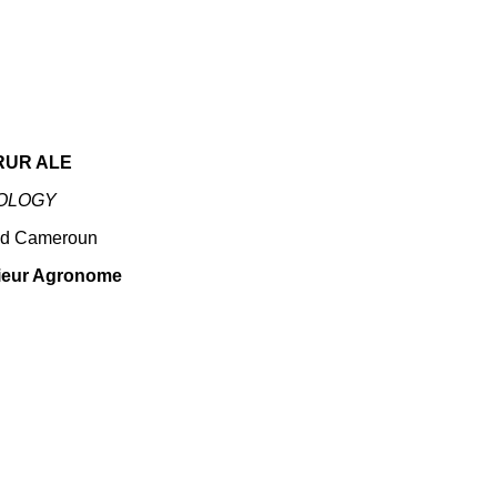
RUR ALE
IOLOGY
-Sud Cameroun
nieur Agronome