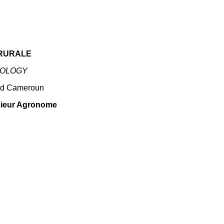
 RURALE
IOLOGY
-Sud Cameroun
énieur Agronome