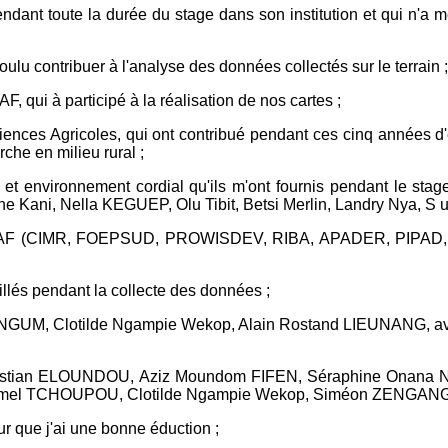
ant toute la durée du stage dans son institution et qui n'a m
oulu contribuer à l'analyse des données collectés sur le terrain ;
 qui à participé à la réalisation de nos cartes ;
nces Agricoles, qui ont contribué pendant ces cinq années d'ét
che en milieu rural ;
et environnement cordial qu'ils m'ont fournis pendant le sta
nne Kani, Nella KEGUEP, Olu Tibit, Betsi Merlin, Landry Nya, 
'ICRAF (CIMR, FOEPSUD, PROWISDEV, RIBA, APADER, PIPAD, GI
llés pendant la collecte des données ;
 NGUM, Clotilde Ngampie Wekop, Alain Rostand LIEUNANG, avec q
Christian ELOUNDOU, Aziz Moundom FIFEN, Séraphine Onan
Samel TCHOUPOU, Clotilde Ngampie Wekop, Siméon ZENGANG
 que j'ai une bonne éduction ;