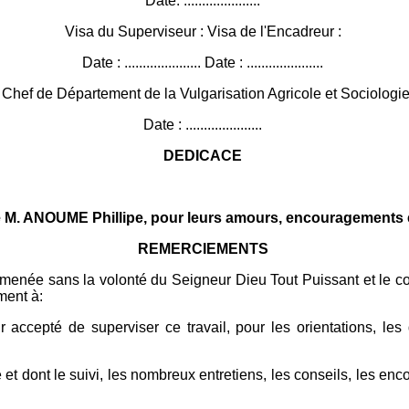
Date: .....................
Visa du Superviseur : Visa de l'Encadreur :
Date : ..................... Date : .....................
 Chef de Département de la Vulgarisation Agricole et Sociologi
Date : .....................
DEDICACE
 M. ANOUME Phillipe, pour leurs amours, encouragements e
REMERCIEMENTS
e menée sans la volonté du Seigneur Dieu Tout Puissant et le c
ment à:
cepté de superviser ce travail, pour les orientations, les d
t dont le suivi, les nombreux entretiens, les conseils, les enc