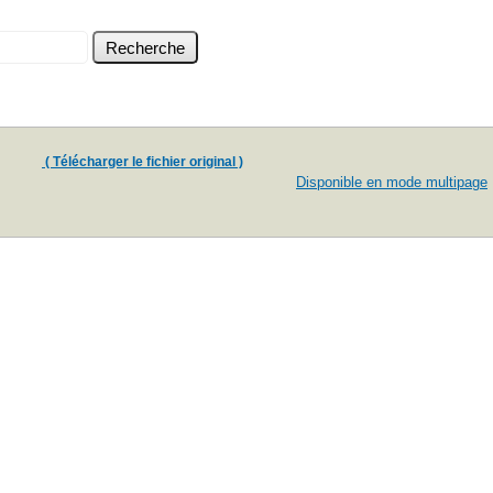
( Télécharger le fichier original )
Disponible en mode multipage