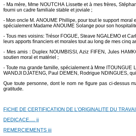
- Ma mère, Mme NOUTCHA Lissette et à mes frères, Stéph
fourni un cadre familiale stable et joviale ;
- Mon oncle M. ANOUME Phillipe, pour tout le support moral e
spécialement Madame ANOUME Solange pour son hospitalité p
- Tous mes voisins: Trésor FOGUE, Steave NGALEMO et 
leurs apports financiers et morales tout au long de mes cinq 
- Mes amis : Duplex NOUMBISSI, Aziz FIFEN, Jules HAM
soutien moral et matériel ;
- Toute ma grande famille, spécialement à Mme ITOUNG
WANDJI DJATENG, Paul DEMEN, Rodrigue NDINGUES, qui ont 
Que toute personne, dont le nom ne figure pas ci-dessus mais
gratitude.
FICHE DE CERTIFICATION DE L'ORIGINALITE DU TRAVAI
DEDICACE.....
ii
REMERCIEMENTS
iii