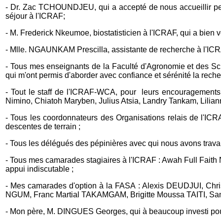
- Dr. Zac TCHOUNDJEU, qui a accepté de nous accueillir pend
séjour à l'ICRAF;
- M. Frederick Nkeumoe, biostatisticien à l'ICRAF, qui a bien v
- Mlle. NGAUNKAM Prescilla, assistante de recherche à l'ICRAF,
- Tous mes enseignants de la Faculté d'Agronomie et des Scie
qui m'ont permis d'aborder avec confiance et sérénité la recher
- Tout le staff de l'ICRAF-WCA, pour leurs encouragements 
Nimino, Chiatoh Maryben, Julius Atsia, Landry Tankam, Lilia
- Tous les coordonnateurs des Organisations relais de l
descentes de terrain ;
- Tous les délégués des pépinières avec qui nous avons travai
- Tous mes camarades stagiaires à l'ICRAF : Awah Full Faith
appui indiscutable ;
- Mes camarades d'option à la FASA : Alexis DEUDJUI, 
NGUM, Franc Martial TAKAMGAM, Brigitte Moussa TAITI, 
- Mon père, M. DINGUES Georges, qui à beaucoup investi pour