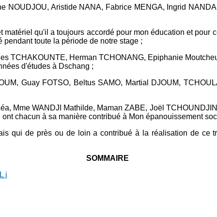
ane NOUDJOU, Aristide NANA, Fabrice MENGA, Ingrid NANDA
t matériel qu'il a toujours accordé pour mon éducation et pour
endant toute la période de notre stage ;
Carles TCHAKOUNTE, Herman TCHONANG, Epiphanie Moutcheu
années d'études à Dschang ;
KOUM, Guay FOTSO, Beltus SAMO, Martial DJOUM, TCHOULAH
UE Léa, Mme WANDJI Mathilde, Maman ZABE, Joël TCHOUND
chacun à sa manière contribué à Mon épanouissement socia
 qui de près ou de loin a contribué à la réalisation de ce tr
SOMMAIRE
L
i