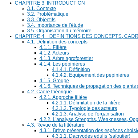
CHAPITRE 3: INTRODUCTION
3.1. Contexte
3.2. Problématique
3.3. Objectifs
3.4. Importance de l'étude
3.5. Organisation du mémoire
CHAPITRE 4: DEFINITIONS DES CONCEPTS, CAD
4.1. Définition des concepts
4.1.1. Filière
4.1.2. Acteurs
4.1.3. Arbre agroforestier
4.1.4. Les pépinières
4.1.4.1. Définition
4.1.4.2. Equipement des pépinières
4.1.5. Groupe
4.1.6. Techniques de propagation des plants 
4.2. Cadre théorique
4.2.1. Approche filière
4.2.1.1. Délimitation de la filière
4.2.1.2. Typologie des acteurs
4.2.1.3. Analyse de l'organisation
4.2.2. L'analyse Strengths, Weaknesses, Opp
4.3. Revue de la littérature
4.3.1. Brève présentation des espèces choisi
4.3.1.1. Dacryodes edulis (safoutier)