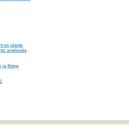
nt en plants
ants améliorés
la filière
S