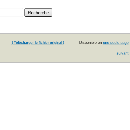
Disponible en
une seule page
( Télécharger le fichier original )
suivant