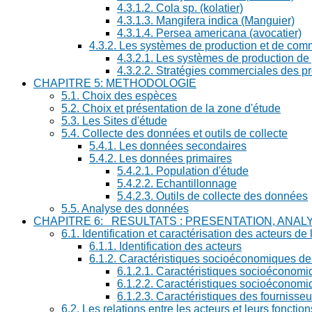
4.3.1.2. Cola sp. (kolatier)
4.3.1.3. Mangifera indica (Manguier)
4.3.1.4. Persea americana (avocatier)
4.3.2. Les systèmes de production et de comm
4.3.2.1. Les systèmes de production de p
4.3.2.2. Stratégies commerciales des p
CHAPITRE 5: METHODOLOGIE
5.1. Choix des espèces
5.2. Choix et présentation de la zone d'étude
5.3. Les Sites d'étude
5.4. Collecte des données et outils de collecte
5.4.1. Les données secondaires
5.4.2. Les données primaires
5.4.2.1. Population d'étude
5.4.2.2. Echantillonnage
5.4.2.3. Outils de collecte des données
5.5. Analyse des données
CHAPITRE 6: RESULTATS : PRESENTATION, ANAL
6.1. Identification et caractérisation des acteurs de l
6.1.1. Identification des acteurs
6.1.2. Caractéristiques socioéconomiques de
6.1.2.1. Caractéristiques socioéconom
6.1.2.2. Caractéristiques socioéconomiq
6.1.2.3. Caractéristiques des fournisseu
6.2. Les relations entre les acteurs et leurs fonction