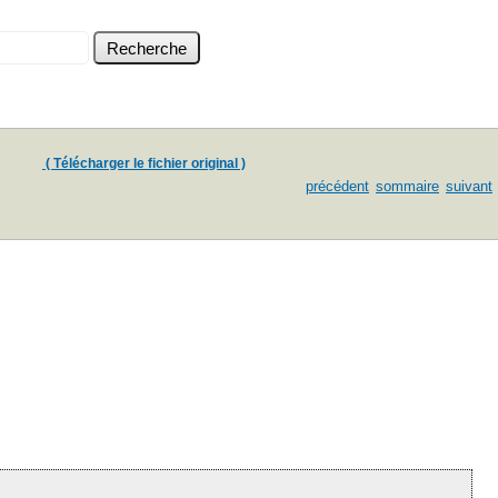
( Télécharger le fichier original )
précédent
sommaire
suivant