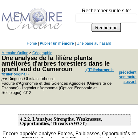
Rechercher sur le site:
Home
|
Publier un mémoire
|
Une page au hasard
Memoire Online
>
Géographie
Une analyse de la filière plants
améliorés d'arbres forestiers dans le
grand sud du Cameroun
( Télécharger le
précédent
fichier original )
sommaire
par
Dingues Ghislain Tchounji
suivant
Faculté d'Agronomie et des Sciences Agricoles (Université de
Dschang) - Ingénieur Agronome (Option: Economie et
Sociologie) 2012
4.2.2.
L'analyse Strengths, Weaknesses,
Opportunities, Threats (SWOT)
Encore appelée analyse Forces, Faiblesses, Opportunités et