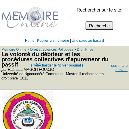
Rechercher sur le site:
Home
|
Publier un mémoire
|
Une page au hasard
Memoire Online
>
Droit et Sciences Politiques
>
Droit Privé
La volonté du débiteur et les
procédures collectives d'apurement du
passif
( Télécharger le fichier original )
sommaire
par
Raà¯ssa MAGOH FOUDJO
suivant
Université de Ngaoundéré Cameroun - Master II recherche en
droit privé 2012