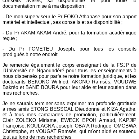
conseils avisés, sa disponibilité et pour toute la
documentation mise à ma disposition ;
- De mon superviseur le Pr FOKO Athanase pour son apport
matériel et intellectuel, ses conseils et sa disponibilité ;
- Du Pr AKAM AKAM André, pour la formation académique
reçue ;
- Du Pr FOMETEU Joseph, pour tous les conseils
prodigués à notre endroit.
Je remercie également le corps enseignant de la FSJP de
l'Université de Ngaoundéré pour tous les enseignements à
nous dispensés pour parfaire notre formation juridique, et les
doctorants BEKONO Wilfried, AKONO Ramsès, VOUDWE
Bakréo et BANE BOURA pour leur aide et leur soutien dans
mes recherches.
Je ne saurais terminer sans exprimer ma profonde gratitude
à mes amis ETONG BESSOAL Dieudonné et KIZA Agathe,
et à tous mes camarades de promotion, particulièrement,
Clair ZOLEKO Miriame, EWECK EPOH Arnaud, KAPJIP
Françoise, KOULAGNA Joseph, OBA'A Rodrigue, OMGBWA
Christophe, et VOUGAT Ramsès, qui m'ont aidé et soutenu
tout au long de mes recherches.