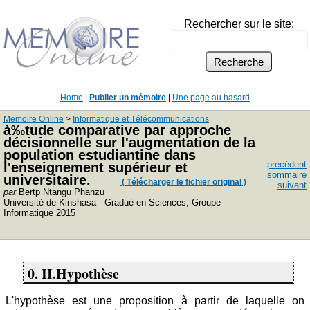
Rechercher sur le site:
Home
|
Publier un mémoire
|
Une page au hasard
Memoire Online
>
Informatique et Télécommunications
à‰tude comparative par approche
décisionnelle sur l'augmentation de la
population estudiantine dans
précédent
l'enseignement supérieur et
sommaire
universitaire.
( Télécharger le fichier original )
suivant
par
Bertp Ntangu Phanzu
Université de Kinshasa - Gradué en Sciences, Groupe
Informatique 2015
0. II.Hypothèse
L'hypothèse est une proposition à partir de laquelle on